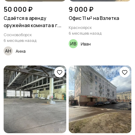
50 000 ₽
9 000 ₽
Сдаётся в аренду
Офис 11 м² на Взлетка
оружейная комната в г.
Красноярск
Сосновоборск.
6 месяцев назад
Сосновоборск
6 месяцев назад
Иван
Анна