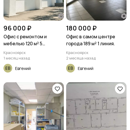
96 000 ₽
180 000 ₽
Офис с ремонтом и
Офис в самом центре
мебелью 120 м² 5
города 189 м² 1 линия.
кабинетов
Красноярск
Красноярск
1 месяц назад
2 месяца назад
Евгений
Евгений