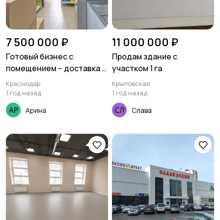
7 500 000 ₽
11 000 000 ₽
Готовый бизнес с
Продам здание с
помещением – доставка и
участком 1 га
производство еды
Краснодар
Крыловская
1 год назад
1 год назад
Арина
Слава