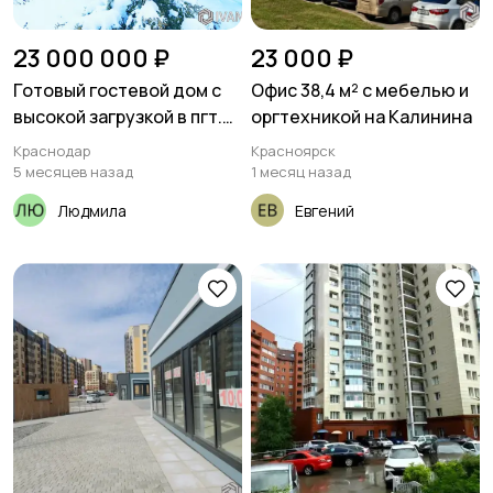
23 000 000 ₽
23 000 ₽
Готовый гостевой дом с
Офис 38,4 м² с мебелью и
высокой загрузкой в пгт.
оргтехникой на Калинина
Мостовской
Краснодар
Красноярск
5 месяцев назад
1 месяц назад
Людмила
Евгений