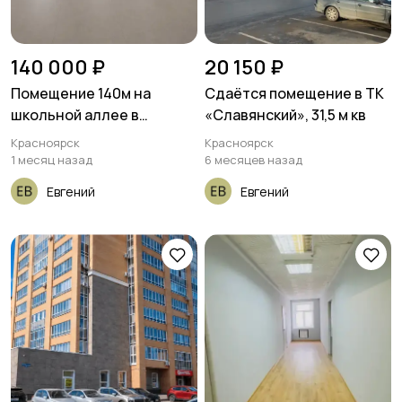
140 000 ₽
20 150 ₽
Помещение 140м на
Сдаётся помещение в ТК
школьной аллее в
«Славянский», 31,5 м кв
Преображенском
Красноярск
Красноярск
1 месяц назад
6 месяцев назад
Евгений
Евгений