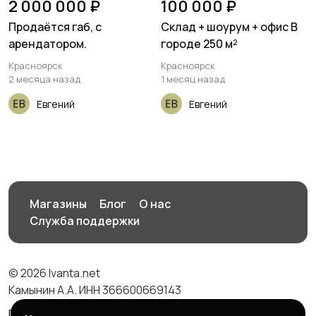
2 000 000 ₽
100 000 ₽
Продаётся габ, с
Склад + шоурум + офис В
арендатором.
городе 250 м²
Красноярск
Красноярск
2 месяца назад
1 месяц назад
Евгений
Евгений
Магазины
Блог
О нас
Служба поддержки
© 2026 Ivanta.net
Камынин А.А. ИНН 366600669143
Правила сервиса
Политика конфиденциальности