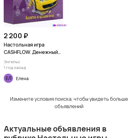
2 200 ₽
Настольная игра
CASHFLOW. Денежный
поток.
Энгельс
1 год назад
Елена
Измените условия поиска, чтобы увидеть больше
объявлений
Актуальные объявления в
рубрике Настольные игры.