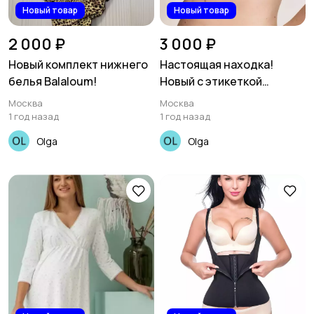
Новый товар
Новый товар
2 000 ₽
3 000 ₽
Новый комплект нижнего
Настоящая находка!
белья Balaloum!
Новый с этикеткой
бюстгальтер Victorias
Москва
Москва
Secret!
1 год назад
1 год назад
Olga
Olga