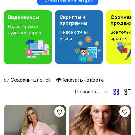
Показать все категории
Будущим мамам
Верхняя одежда
92
Видеокурсы
Скрипты и
Срочная
программы
продажа
Видеокурсы от
Не все случаи
Всё только
лучших авторов
Головные уборы
Домашняя одежда
6
жизни
срочно!
Комбинезоны
Купальники
14
👉 Сохранить поиск
🌍Показать на карте
По новизне
Нижнее белье
Обувь
20
84