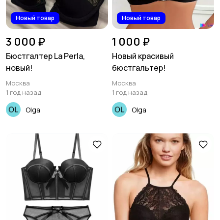
Новый товар
Новый товар
3 000 ₽
1 000 ₽
Бюстгалтер La Perla,
Новый красивый
новый!
бюстгальтер!
Москва
Москва
1 год назад
1 год назад
Olga
Olga