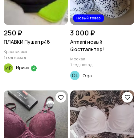
Новый товар
250 ₽
3 000 ₽
ПЛАВКИ Пушап р46
Armani новый
бюстгальтер!
Красноярск
1 год назад
Москва
1 год назад
Ирина
Olga