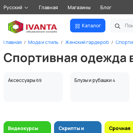
Русский
Главная
Магазины
Блог
Каталог
Главная
Мода и стиль
Женский гардероб
Спорти
Спортивная одежда 
Аксессуары
Блузы и рубашки
69
4
Комбинезоны
Купальники
14
Видеокурсы
Скрипты и
Срочная