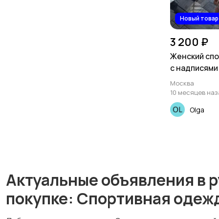
Новый товар
3 200 ₽
Женский сп
с надписями
Москва
10 месяцев наз
Olga
Актуальные объявления в р
покупке: Спортивная одеж