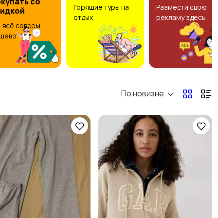
купать со
Горящие туры на
Размести свою
кидкой
отдых
рекламу здесь
Другое
, всё совсем
4
шево
По новизне