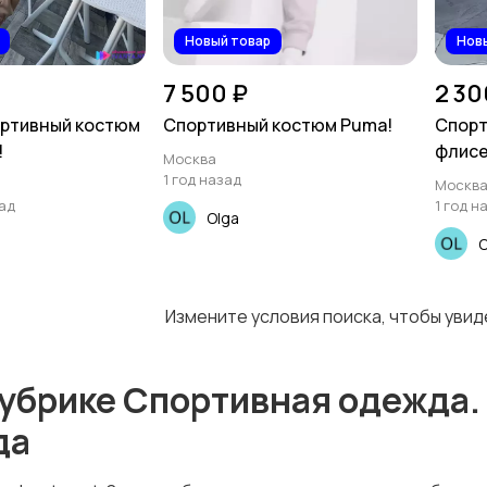
Новый товар
Нов
7 500 ₽
2 30
ортивный костюм
Спортивный костюм Puma!
Спорт
!
флисе
Москва
1 год назад
Москв
ад
1 год н
Olga
O
Измените условия поиска, чтобы уви
убрике Спортивная одежда.
да