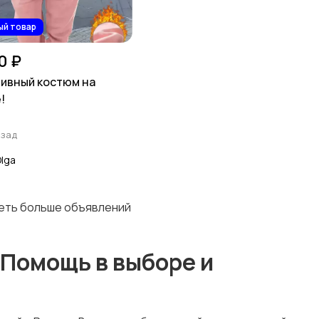
ый товар
0 ₽
ивный костюм на
!
а
азад
lga
деть больше объявлений
 Помощь в выборе и