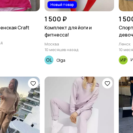
Новый товар
1 500 ₽
1 50
енская Craft
Комплект для йоги и
Спорт
фитнесса!
девоч
ад
Москва
Ленск
10 месяцев назад
10 мес
Olga