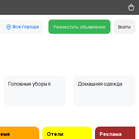
Все города
Разместить объявление
Войти
Головные уборы
Домашняя одежда
6
Пиджаки и костюмы
Платья и юбки
7
27
ремя
Отели
Реклама