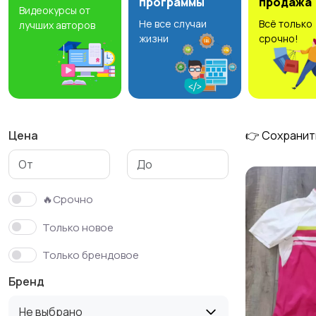
программы
продажа
Видеокурсы от
Не все случаи
Всё только
лучших авторов
Свитеры и толстовки
Спортивная одежда
5
жизни
срочно!
3
Цена
👉 Сохранит
🔥Срочно
Только новое
Только брендовое
Бренд
Не выбрано