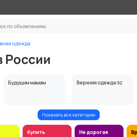
вная одежда
в России
Будущим мамам
Верхняя одежда
92
Показать все категории
Нижнее белье
Обувь
20
84
Купить
Не дорогая
В