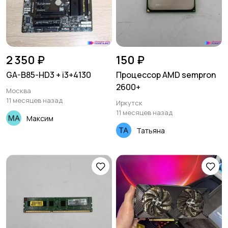
2 350 ₽
150 ₽
GA-B85-HD3 + i3+4130
Процессор AMD sempron
2600+
Москва
11 месяцев назад
Иркутск
11 месяцев назад
Максим
Татьяна