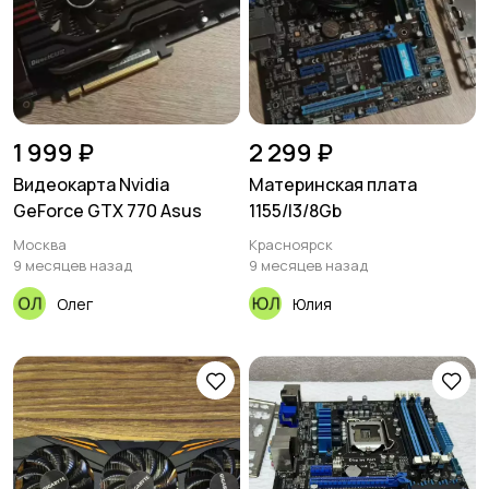
1 999 ₽
2 299 ₽
Видеокарта Nvidia
Материнская плата
GeForce GTX 770 Asus
1155/I3/8Gb
Москва
Красноярск
9 месяцев назад
9 месяцев назад
Олег
Юлия