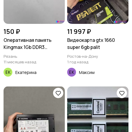
150 ₽
11 997 ₽
Оперативная память
Видеокарта gtx 1660
Kingmax 1Gb DDR3
super 6gb palit
1333MHz
Рязань
Ростов-на-Дону
11 месяцев назад
1 год назад
Екатерина
Максим