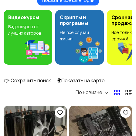
Показать все категории
Мониторы
Клавиатуры и мыши
2
Видеокурсы
Скрипты и
Срочная
программы
продажа
Видеокурсы от
Не все случаи
Всё только
лучших авторов
Оргтехника и
Сетевое
жизни
срочно!
расходники
оборудование
Мультимедиа
Накопители данных и
картридеры
👉 Сохранить поиск
🌍Показать на карте
По новизне
Программное
Рули, джойстики,
обеспечение
геймпады