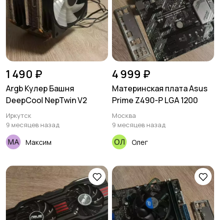
Комплектующие и
Аксессуары
4
запчасти
7
1 490 ₽
4 999 ₽
Argb Кулер Башня
Материнская плата Asus
DeepCool NepTwin V2
Prime Z490-P LGA 1200
Иркутск
Москва
9 месяцев назад
9 месяцев назад
Максим
Олег