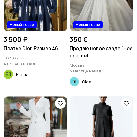
Новый товар
Новый товар
3 500 ₽
350 €
Платье Dior. Размер 46
Продаю новое свадебное
платье!
Ростов
4 месяца назад
Москва
4 месяца назад
Елена
Olga