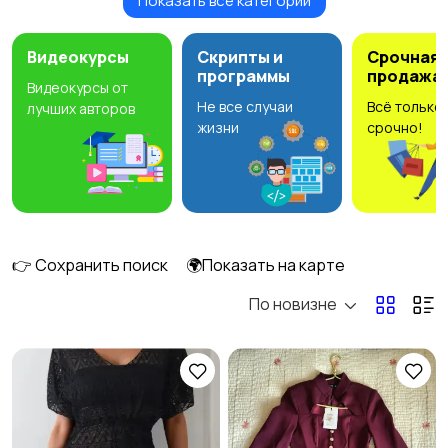
Показать все категории
Будущим мамам
Верхняя одежда
92
Видеокурсы
Скрипты и
Срочная
программы
продажа
Видеокурсы от
Не все случаи
Всё только
лучших авторов
Головные уборы
Домашняя одежда
6
жизни
срочно!
Комбинезоны
Купальники
14
👉 Сохранить поиск
🌍Показать на карте
По новизне
Нижнее белье
Обувь
20
84