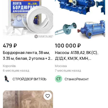
479 ₽
100 000 ₽
Бордюрная лента, 38 мм,
Насосы А13В,А2, ВК(С),
3.35 м, белая, 2 уголка + 2
Д,1Д,К, КМ,1К, КМН,
заглушки, 4Walls
КМХ,КсВ,НКУ,4НК,СД,ПДГ,
Королёв
Москва
НД,СМ,
6 месяцев назад
7 месяцев назад
НПК,Ш40,Ш80,ЭЦВ,Х,АХ,АХ
СТРОЙДВОР ВИТЯЗЬ
СтанкоРемонт
Е,ХЕ,АХП,ПВН, KRS,Grundfo
s