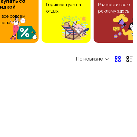
купать со
Горящие туры на
Размести свою
кидкой
отдых
рекламу здесь
, всё совсем
шево
По новизне