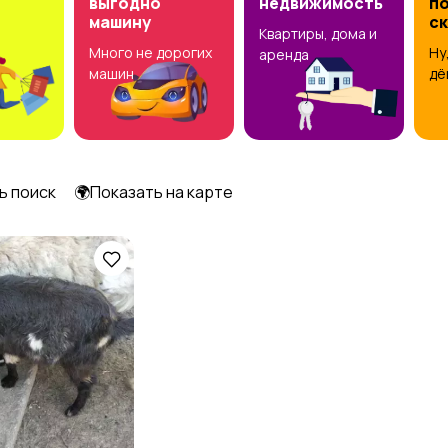
выгодно
недвижимость
по
машину
с
Квартиры, дома и
Много не дорогих
Ну
аренда
машин
дё
ь поиск
🌍Показать на карте