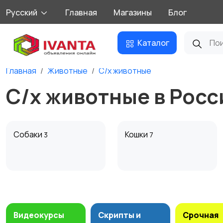
Русский
Главная
Магазины
Блог
Каталог
Главная
Животные
С/х животные
С/х животные в Росс
Собаки
Кошки
3
7
Другие животные
Товары для животных
2
Видеокурсы
Скрипты и
Срочная