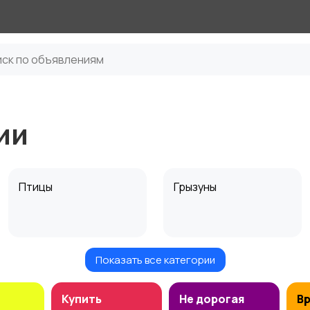
ии
Птицы
Грызуны
Показать все категории
Аквариумистика
Купить
Не дорогая
В