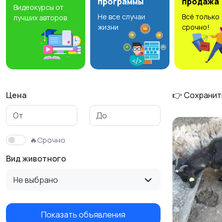
программы
продажа
Видеокурсы от
Не все случаи
Всё только
лучших авторов
жизни
срочно!
Цена
👉 Сохранит
🔥Срочно
Вид животного
Не выбрано
Показать объявления