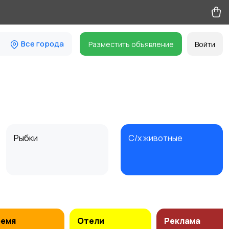
Все города
Разместить объявление
Войти
Рыбки
С/х животные
ремя
Отели
Реклама