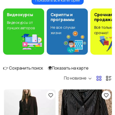
Показать все категории
Будущим мамам
Верхняя одежда
92
Видеокурсы
Скрипты и
Срочная
программы
продажа
Видеокурсы от
Не все случаи
Всё только
лучших авторов
Головные уборы
Домашняя одежда
6
жизни
срочно!
Комбинезоны
Купальники
14
👉 Сохранить поиск
🌍Показать на карте
По новизне
Нижнее белье
Обувь
20
84