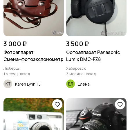
Бинокли и
оптические приборы
3 000 ₽
3 500 ₽
Фотоаппарат
Фотоаппарат Pаnasonic
Смена+фотоэкспонометр
Lumix DMC-FZ8
Люберцы
Хабаровск
1 месяц назад
3 месяца назад
Karen Lynn TJ
Елена