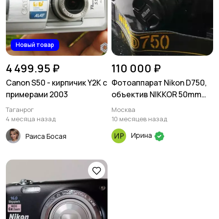
Новый товар
4 499.95 ₽
110 000 ₽
Canon S50 - кирпичик Y2K с
Фотоаппарат Nikon D750,
примерами 2003
объектив NIKKOR 50mm
1:1.4
Таганрог
Москва
4 месяца назад
10 месяцев назад
Ирина
Раиса Босая