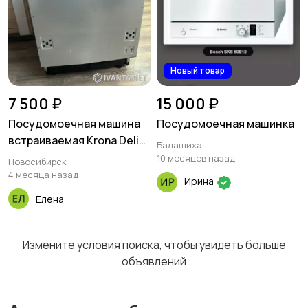
Стиральные машины
Утюги и уход за
одеждой
2
Новый товар
Холодильники
Швейное
7 500 ₽
15 000 ₽
оборудование
Посудомоечная машина
Посудомоечная машинка
встраиваемая Krona Delia
Балашиха
60
10 месяцев назад
Новосибирск
4 месяца назад
Ирина
Елена
Измените условия поиска, чтобы увидеть больше
объявлений