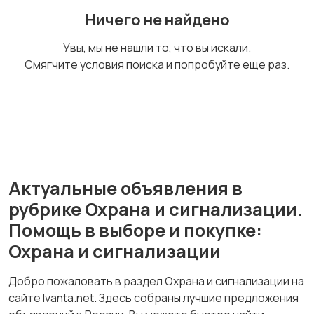
Ничего не найдено
Сад и огород
Садовая мебель
2
Увы, мы не нашли то, что вы искали.
Смягчите условия поиска и попробуйте еще раз.
Столы и стулья
Текстиль и ковры
4
Актуальные объявления в
Шкафы и комоды
Другое
40
рубрике Охрана и сигнализации.
Помощь в выборе и покупке:
Охрана и сигнализации
Добро пожаловать в раздел Охрана и сигнализации на
сайте Ivanta.net. Здесь собраны лучшие предложения