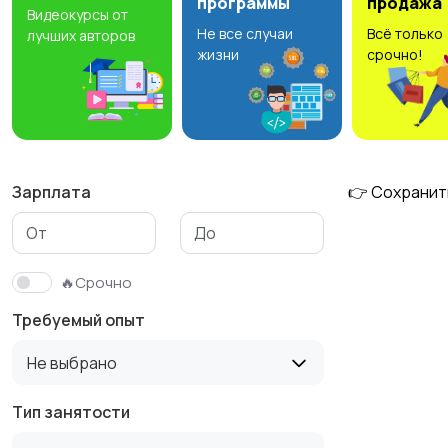
программы
продажа
Видеокурсы от
Не все случаи
Всё только
лучших авторов
Медицина
Начало карьеры
жизни
срочно!
Производство
Рестораны и
общепит
Зарплата
👉 Сохранит
Туризм и гостиницы
Управление
🔥Срочно
недвижимостью
Требуемый опыт
Не выбрано
Тип занятости