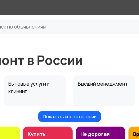
онт в России
Бытовые услуги и
Высший менеджмент
клининг
Показать все категории
Информационные
Искусство и
технологии
развлечения
Купить
Не дорогая
В