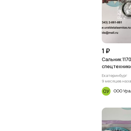
1 ₽
Сальник 117
спецтехник
Екатеринбург
9 месяцев наз
ООО Ура