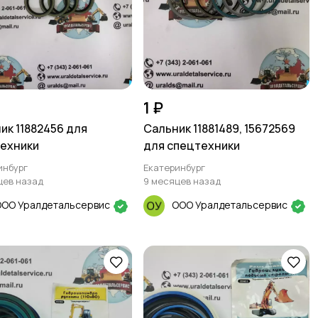
1 ₽
ик 11882456 для
Сальник 11881489, 15672569
ехники
для спецтехники
инбург
Екатеринбург
цев назад
9 месяцев назад
ООО Уралдетальсервис
ООО Уралдетальсервис