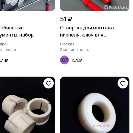
51 ₽
мобильные
Отвертка для монтажа
ументы, набор
ниппеля, ключ для
иков, ключи для снятия
золотника, экстрактор для
ярск
Москва
чков колесных болтов
снятия и установки ниппеля.
ца назад
3 месяца назад
с .
Юлия
Юлия