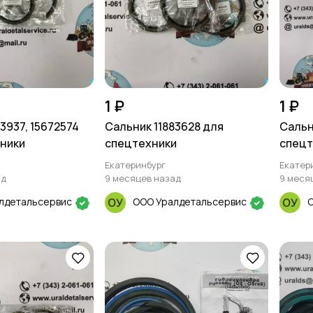
1 ₽
1 ₽
3937, 15672574
Сальник 11883628 для
Сальн
ники
спецтехники
спецт
Екатеринбург
Екатер
ад
9 месяцев назад
9 меся
лдетальсервис
ООО Уралдетальсервис