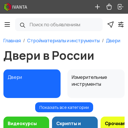
Главная
Стройматериалы и инструменты
Двери
Двери в России
Двери
Измерительные
инструменты
Показать все категории
Окна
Отопление и
2
вентиляция
4
Видеокурсы
Скрипты и
Срочная