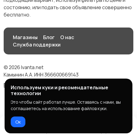
подходящий вариант, используя фильтры по цене и
состоянию, или подать свое объявление совершенно
бесплатно.
Магазины
Блог
О нас
Служба поддержки
© 2026 Ivanta.net
Камынин А.А. ИНН 366600669143
Правила сервиса
Политика конфиденциальности
Используем куки и рекомендательные
технологии
Это чтобы сайт работал лучше. Оставаясь с нами, вы
соглашаетесь на использование файлов куки.
Ок
Домой
Избранное
Добавить
Чат
Профиль