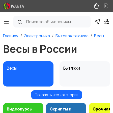
Главная
Электроника
Бытовая техника
Весы
Весы в России
Весы
Вытяжки
Показать все категории
Измельчение и
Климатическая
смешивание
техника
Видеокурсы
Скрипты и
Срочная