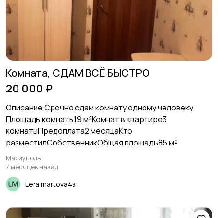
Прочие строения
Продажа квартиры
14
Комната, СДАМ ВСЁ БЫСТРО
20 000 ₽
Описание Срочно сдам комнату одному человеку
Площадь комнаты19 м²Комнат в квартире3
комнатыПредоплата2 месяцаКто
разместилСобственникОбщая площадь85 м²
Мариуполь
7 месяцев назад
Lera martova4a