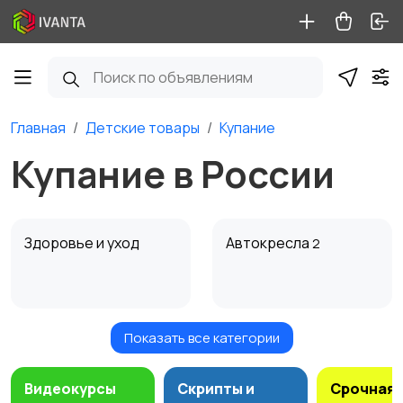
Главная
Детские товары
Купание
Купание в России
Здоровье и уход
Автокресла
2
Показать все категории
Игрушки и игры
Коляски
11
Видеокурсы
Скрипты и
Срочная