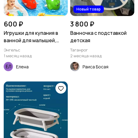
Новый товар
Детская одежда и
600 ₽
3 800 ₽
обувь
23
Игрушки для купания в
Ванночка с подставкой
ванной для малышей,
детская
набор из 4 штук, заводные
Энгельс
Таганрог
1 месяц назад
2 месяца назад
Елена
Раиса Босая