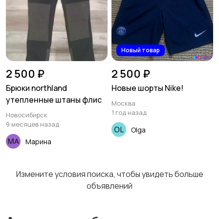
Спецодежда
Спортивная одежда
Новый товар
Футболки и поло
Штаны и шорты
2 500 ₽
2 500 ₽
Брюки northland
Новые шорты Nike!
утепленные штаны флис
Москва
1 год назад
Новосибирск
Другое
6
9 месяцев назад
Olga
Марина
Измените условия поиска, чтобы увидеть больше
объявлений