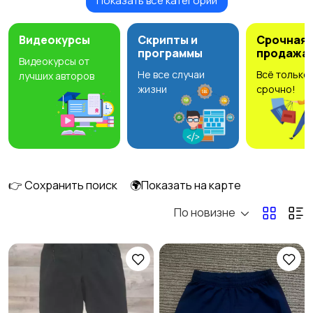
Показать все категории
Головные уборы
Домашняя одежда
Видеокурсы
Скрипты и
Срочная
программы
продажа
Видеокурсы от
Не все случаи
Всё только
лучших авторов
Комбинезоны
Нижнее белье
жизни
срочно!
Обувь
Пиджаки и костюмы
8
👉 Сохранить поиск
🌍Показать на карте
По новизне
Рубашки
Свитеры и толстовки