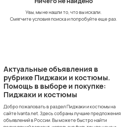
Ничего не найдено
Спецодежда
Спортивная одежда
Увы, мы не нашли то, что вы искали.
Смягчите условия поиска и попробуйте еще раз.
Футболки и поло
Штаны и шорты
Актуальные объявления в
Другое
6
рубрике Пиджаки и костюмы.
Помощь в выборе и покупке:
Пиджаки и костюмы
Добро пожаловать в раздел Пиджаки и костюмы на
сайте Ivanta.net. Здесь собраны лучшие предложения
объявлений в России. Вы можете быстро найти