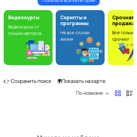
Показать все категории
Головные уборы
Домашняя одежда
Видеокурсы
Скрипты и
Срочная
программы
продажа
Видеокурсы от
Не все случаи
Всё только
лучших авторов
Комбинезоны
Нижнее белье
жизни
срочно!
Обувь
Пиджаки и костюмы
8
👉 Сохранить поиск
🌍Показать на карте
По новизне
Рубашки
Свитеры и толстовки