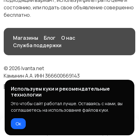
подходящий вариант, используя фильтры по цене и
состоянию, или подать свое объявление совершенно
бесплатно.
Магазины
Блог
О нас
Служба поддержки
© 2026 Ivanta.net
Камынин А.А. ИНН 366600669143
Правила сервиса
Политика конфиденциальности
Используем куки и рекомендательные
технологии
Это чтобы сайт работал лучше. Оставаясь с нами, вы
соглашаетесь на использование файлов куки.
Ок
Домой
Избранное
Добавить
Чат
Профиль