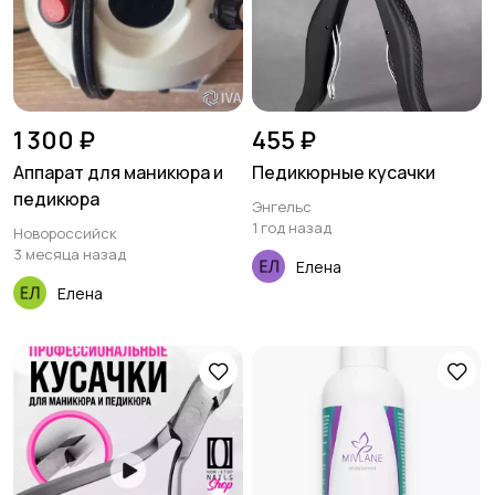
гигиены
5
1 300 ₽
455 ₽
Аппарат для маникюра и
Педикюрные кусачки
педикюра
Энгельс
1 год назад
Новороссийск
3 месяца назад
Елена
Елена