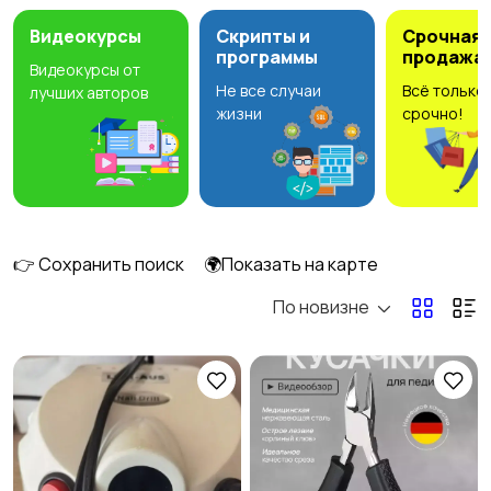
4
Видеокурсы
Скрипты и
Срочная
программы
продажа
Видеокурсы от
Не все случаи
Всё только
лучших авторов
Стрижка и удаление
Уход за волосами
4
жизни
срочно!
волос
3
Уход за кожей
Фены и укладка
19
👉 Сохранить поиск
🌍Показать на карте
По новизне
Тату и татуаж
Солярии и загар
Средства для
Другое
2