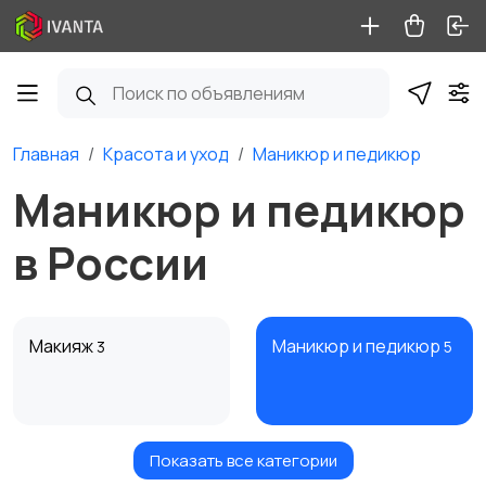
Главная
Красота и уход
Маникюр и педикюр
Маникюр и педикюр
в России
Макияж
Маникюр и педикюр
3
5
Показать все категории
Товары для здоровья
Парфюмерия