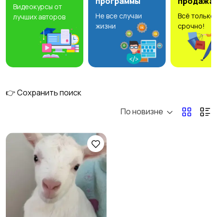
программы
продажа
Видеокурсы от
Не все случаи
Всё только
лучших авторов
жизни
срочно!
👉 Сохранить поиск
По новизне