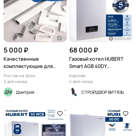
5 000 ₽
68 000 ₽
Качественные
Газовый котел HUBERT
комплектующие для
Smart AGB 40DY
москитных сеток оптом
настенный
Ростов-на-Дону
Королёв
двухконтурный
2 дня назад
4 дня назад
Дмитрий
СТРОЙДВОР ВИТЯЗЬ