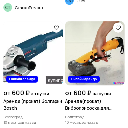
Олег
НПК,Ш40,Ш80,ЭЦВ,Х,АХ,АХ
СтанкоРемонт
Е,ХЕ,АХП,ПВН, KRS,Grundfo
s
Онлайн аренда
Онлайн аренда
от 600 ₽
от 600 ₽
за сутки
за сутки
Аренда (прокат) болгарки
Аренда(прокат)
Bosch
Виброприсоска для
укладки плитки
Волгоград
Волгоград
10 месяцев назад
10 месяцев назад