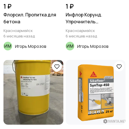
1 ₽
1 ₽
Флорсил. Пропитка для
Инфлор Корунд.
бетона
Упрочнитель
поверхности бетонного
Красноармейск
Красноармейск
пола
6 месяцев назад
6 месяцев назад
Игорь Морозов
Игорь Морозов