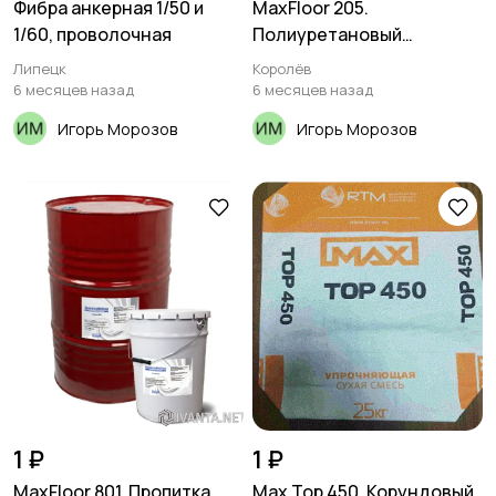
Фибра анкерная 1/50 и
MaxFloor 205.
1/60, проволочная
Полиуретановый
компаунд
Липецк
Королёв
6 месяцев назад
6 месяцев назад
Игорь Морозов
Игорь Морозов
1 ₽
1 ₽
MaxFloor 801. Пропитка
Max Top 450. Корундовый