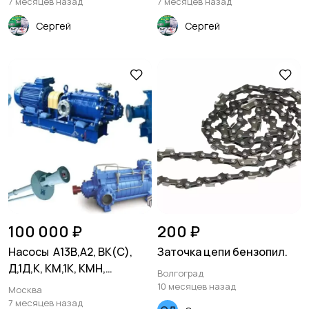
7 месяцев назад
7 месяцев назад
Сергей
Сергей
100 000 ₽
200 ₽
Насосы А13В,А2, ВК(С),
Заточка цепи бензопил.
Д,1Д,К, КМ,1К, КМН,
Волгоград
КМХ,КсВ,НКУ,4НК,СД,ПДГ,
10 месяцев назад
Москва
НД,СМ,
7 месяцев назад