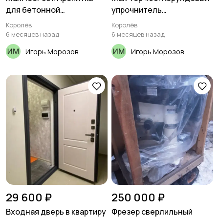
для бетонной
упрочнитель
поверхности
поверхности бетонного
Королёв
Королёв
пола
6 месяцев назад
6 месяцев назад
Игорь Морозов
Игорь Морозов
29 600 ₽
250 000 ₽
Входная дверь в квартиру
Фрезер сверлильный