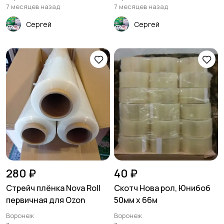
7 месяцев назад
7 месяцев назад
Сергей
Сергей
280 ₽
40 ₽
Стрейч плёнка Nova Roll
Скотч Нова рол, Юнибоб
первичная для Ozon
50мм х 66м
Воронеж
Воронеж