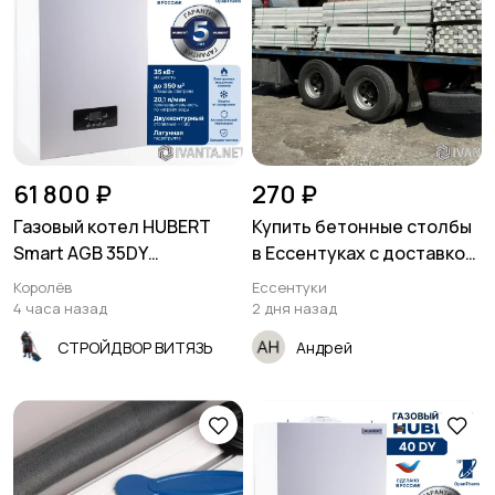
Другое
Электроинструмент
17
ы в аренду
61 800 ₽
270 ₽
Газовый котел HUBERT
Купить бетонные столбы
Smart AGB 35DY
в Ессентуках с доставкой
настенный
по России
Королёв
Ессентуки
двухконтурный
4 часа назад
2 дня назад
СТРОЙДВОР ВИТЯЗЬ
Андрей