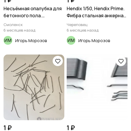
1 ₽
1 ₽
Несъёмная опалубка для
Hendix 1/50, Hendix Prime.
бетонного пола.
Фибра стальная анкерная,
Закладной профиль.
проволочная
Смоленск
Череповец
Деформационный шов
6 месяцев назад
6 месяцев назад
Игорь Морозов
Игорь Морозов
1 ₽
1 ₽