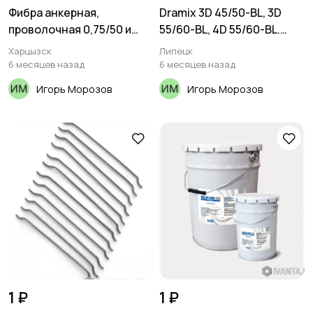
Фибра анкерная,
Dramix 3D 45/50-BL, 3D
проволочная 0,75/50 и
55/60-BL, 4D 55/60-BL.
0,75/60
Фибра стальная анкерная
Харцызск
Липецк
6 месяцев назад
6 месяцев назад
Игорь Морозов
Игорь Морозов
1 ₽
1 ₽