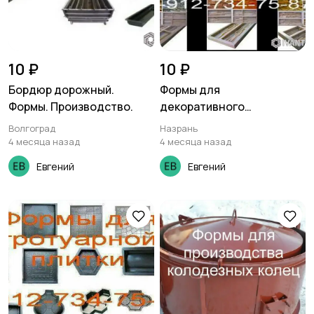
10 ₽
10 ₽
Бордюр дорожный.
Формы для
Формы. Производство.
декоративного
камня.Производство.
Волгоград
Назрань
4 месяца назад
4 месяца назад
Евгений
Евгений