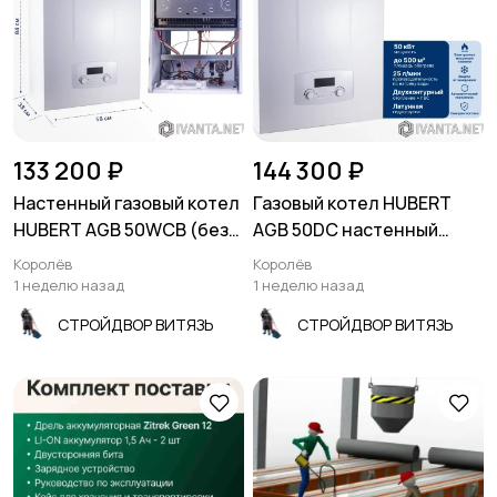
133 200 ₽
144 300 ₽
Настенный газовый котел
Газовый котел HUBERT
HUBERT AGB 50WCB (без
AGB 50DC настенный
ГВС с трёхходовым
двухконтурный
Королёв
Королёв
клапаном + датчик
1 неделю назад
1 неделю назад
бойлера) одноконтурный
СТРОЙДВОР ВИТЯЗЬ
СТРОЙДВОР ВИТЯЗЬ