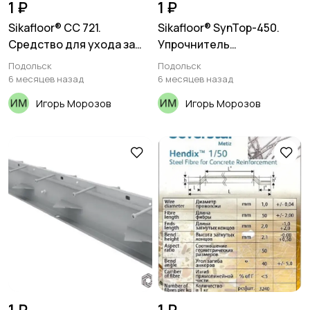
1 ₽
1 ₽
Sikafloor® CC 721.
Sikafloor® SynTop-450.
Средство для ухода за
Упрочнитель
бетоном. Пропитка
поверхности бетонного
Подольск
Подольск
пола
6 месяцев назад
6 месяцев назад
Игорь Морозов
Игорь Морозов