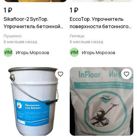
1 ₽
1 ₽
Sikafloor-2 SynTop.
EccoTop. Упрочнитель
Упрочнитель бетонной
поверхности бетонного
поверхности
пола с микрофиброй
Пушкино
Липецк
6 месяцев назад
6 месяцев назад
Игорь Морозов
Игорь Морозов