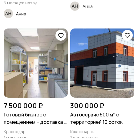
6 месяцев назад
Анна
Анна
7 500 000 ₽
300 000 ₽
Готовый бизнес с
Автосервис 500 м² с
помещением – доставка и
территорией 10 соток
производство еды
Краснодар
Красноярск
1 год назад
1 месяц назад