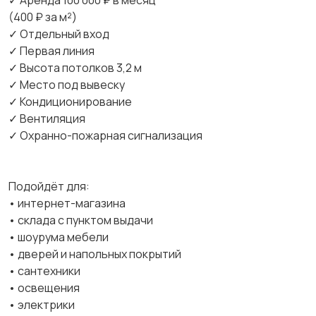
✓ Аренда 100 000 ₽ в месяц
(400 ₽ за м²)
✓ Отдельный вход
✓ Первая линия
✓ Высота потолков 3,2 м
✓ Место под вывеску
✓ Кондиционирование
✓ Вентиляция
✓ Охранно-пожарная сигнализация
Подойдёт для:
• интернет-магазина
• склада с пунктом выдачи
• шоурума мебели
• дверей и напольных покрытий
• сантехники
• освещения
• электрики