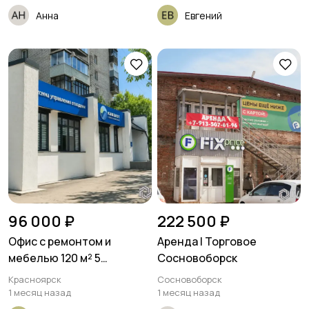
Анна
Евгений
96 000 ₽
222 500 ₽
Офис с ремонтом и
Аренда | Торговое
мебелью 120 м² 5
Сосновоборск
кабинетов
Красноярск
Сосновоборск
1 месяц назад
1 месяц назад