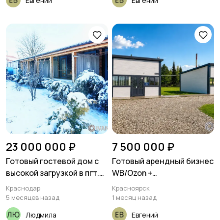
Евгений
Евгений
23 000 000 ₽
7 500 000 ₽
Готовый гостевой дом с
Готовый арендный бизнес
высокой загрузкой в пгт.
WB/Ozon +
Мостовской
Администрация
Краснодар
Красноярск
5 месяцев назад
1 месяц назад
Людмила
Евгений