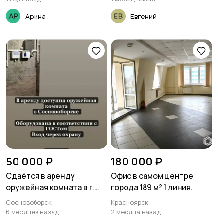
Арина
Евгений
50 000 ₽
180 000 ₽
Сдаётся в аренду
Офис в самом центре
оружейная комната в г.
города 189 м² 1 линия.
Сосновоборск.
Сосновоборск
Красноярск
6 месяцев назад
2 месяца назад