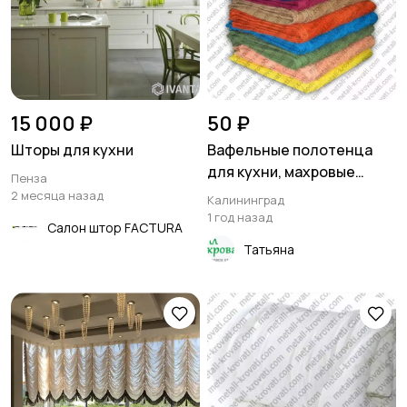
15 000 ₽
50 ₽
Шторы для кухни
Вафельные полотенца
для кухни, махровые
Пенза
полотенца
2 месяца назад
Калининград
1 год назад
Салон штор FACTURA
Татьяна