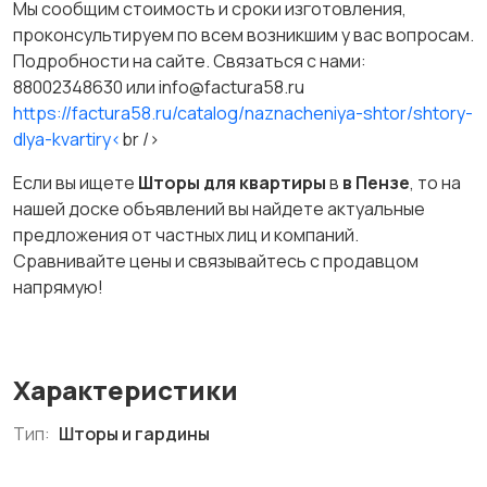
Мы сообщим стоимость и сроки изготовления,
проконсультируем по всем возникшим у вас вопросам.
Подробности на сайте. Связаться с нами:
88002348630 или info@factura58.ru
https://factura58.ru/catalog/naznacheniya-shtor/shtory-
dlya-kvartiry<
br />
Если вы ищете
Шторы для квартиры
в
в Пензе
, то на
нашей доске объявлений вы найдете актуальные
предложения от частных лиц и компаний.
Сравнивайте цены и связывайтесь с продавцом
напрямую!
Характеристики
Тип:
Шторы и гардины