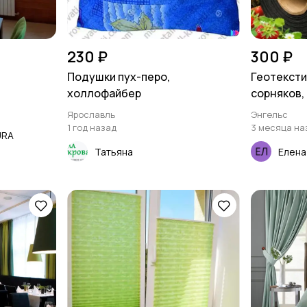
230 ₽
300 ₽
Подушки пух-перо,
Геотексти
холлофайбер
сорняков,
Ярославль
Энгельс
1 год назад
3 месяца на
URA
Татьяна
Елена