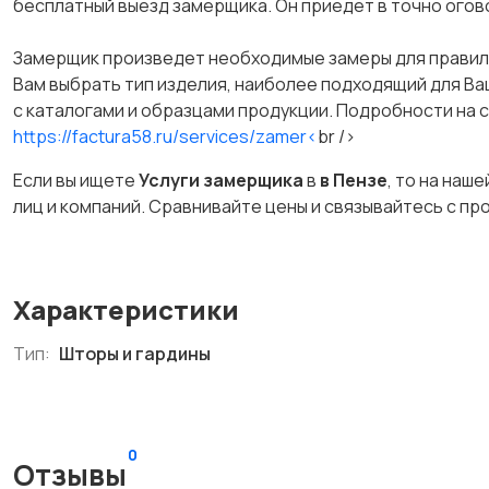
бесплатный выезд замерщика. Он приедет в точно огов
Замерщик произведет необходимые замеры для правиль
Вам выбрать тип изделия, наиболее подходящий для Ва
с каталогами и образцами продукции. Подробности на са
https://factura58.ru/services/zamer<
br />
Если вы ищете
Услуги замерщика
в
в Пензе
, то на наш
лиц и компаний. Сравнивайте цены и связывайтесь с п
Характеристики
Тип:
Шторы и гардины
0
Отзывы