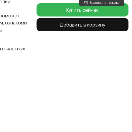
елий.
Безопасная сделка
Купить сейчас
 поможет
м, ознакомит
Добавить в корзину
u
 от частных