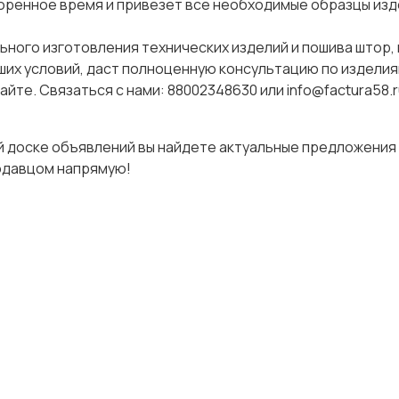
оренное время и привезет все необходимые образцы изд
ного изготовления технических изделий и пошива штор,
ших условий, даст полноценную консультацию по изделия
йте. Связаться с нами: 88002348630 или info@factura58.r
ей доске объявлений вы найдете актуальные предложения
родавцом напрямую!