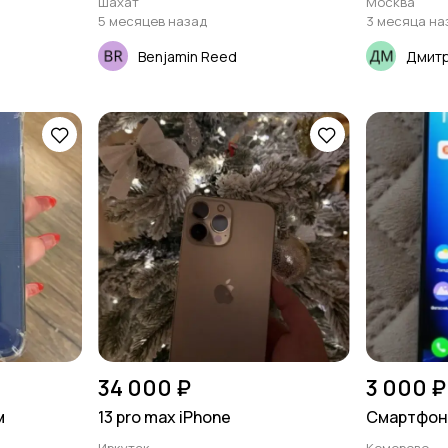
Шахат
Москва
5 месяцев назад
3 месяца на
Benjamin Reed
Дмит
34 000 ₽
3 000 ₽
м
13 pro max iPhone
Смартфон 