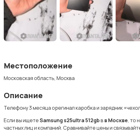
Местоположение
Московская область, Москва
Описание
Телефону 3 месяца орегинал каробка и зарядник +чехол
Если вы ищете
Samsung s25ultra 512gb
в
в Москве
, то
частных лиц и компаний. Сравнивайте цены и связывай