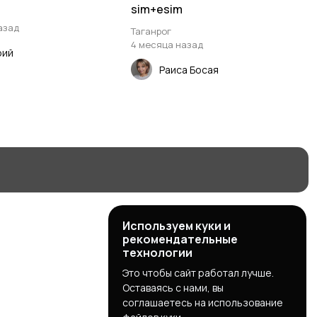
sim+esim
азад
Таганрог
4 месяца назад
рий
Раиса Босая
Используем куки и
рекомендательные
технологии
Это чтобы сайт работал лучше.
Оставаясь с нами, вы
соглашаетесь на использование