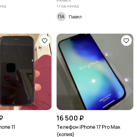
Ижевск
зад
1 год назад
Павел
₽
16 500 ₽
one 11
Телефон iPhone 17 Pro Max
(копия)