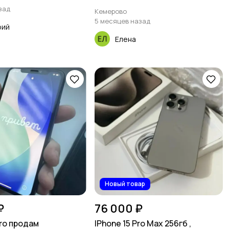
зад
Кемерово
5 месяцев назад
рий
Елена
Новый товар
₽
76 000 ₽
Pro продам
IPhone 15 Pro Max 256гб ,