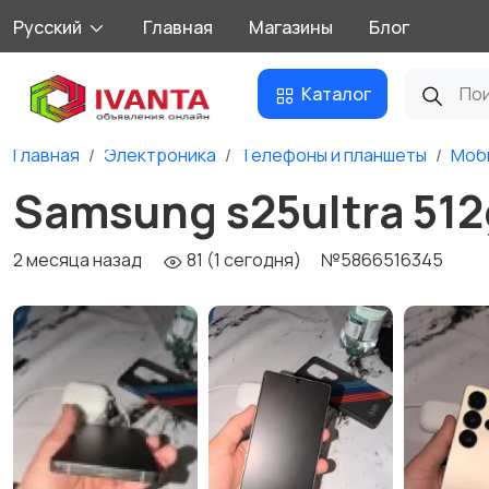
Русский
Главная
Магазины
Блог
Каталог
Главная
Электроника
Телефоны и планшеты
Моб
Samsung s25ultra 51
2 месяца назад
81 (1 сегодня)
№5866516345