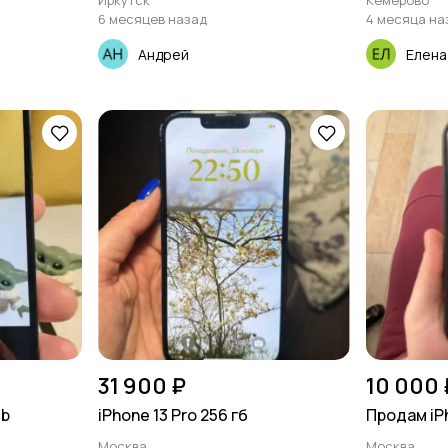
Иркутск
Кемерово
6 месяцев назад
4 месяца на
Андрей
Елена
31 900 ₽
10 000 
gb
iPhone 13 Pro 256 гб
Продам iPh
Москва
Москва