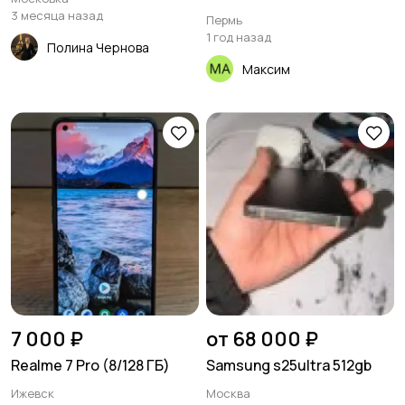
3 месяца назад
Пермь
1 год назад
Полина Чернова
Максим
7 000 ₽
от 68 000 ₽
Realme 7 Pro (8/128 ГБ)
Samsung s25ultra 512gb
Ижевск
Москва