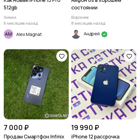
Как новый iPhone 15 Pro
Айфон 6s в хорошем
512gb
состоянии
Химки
Воронеж
6 месяцев назад
8 месяцев назад
Андрей
Alex Magnat
7 000 ₽
19 990 ₽
Продам Смартфон Infinix
iPhone 12 рассрочка