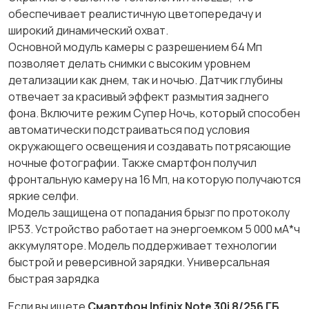
обеспечивает реалистичную цветопередачу и
широкий динамический охват.
Основной модуль камеры с разрешением 64 Мп
позволяет делать снимки с высоким уровнем
детализации как днем, так и ночью. Датчик глубины
отвечает за красивый эффект размытия заднего
фона. Включите режим Супер Ночь, который способен
автоматически подстраиваться под условия
окружающего освещения и создавать потрясающие
ночные фотографии. Также смартфон получил
фронтальную камеру на 16 Мп, на которую получаются
яркие селфи.
Модель защищена от попадания брызг по протоколу
IP53. Устройство работает на энергоемком 5 000 мА*ч
аккумуляторе. Модель поддерживает технологии
быстрой и реверсивной зарядки. Универсальная
быстрая зарядка
Если вы ищете
Смартфон Infinix Note 30i 8/256 ГБ ,