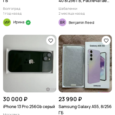
ГБ
40 8/256 ГБ, Распечатаем
и проверим при покупке.
Волгоград
Шабаленки
цвет: чёрный, зелёный,
1 год назад
2 месяца назад
серебро.
Ирина
Benjamin Reed
30 000 ₽
23 990 ₽
iPhone 13 Pro 256Gb серый
Samsung Galaxy A55, 8/256
ГБ
Московка