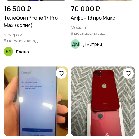
16 500 ₽
70 000 ₽
Телефон iPhone 17 Pro
Айфон 13 про Макс
Max (копия)
Москва
8 месяцев назад
Кемерово
5 месяцев назад
Дмитрий
Елена