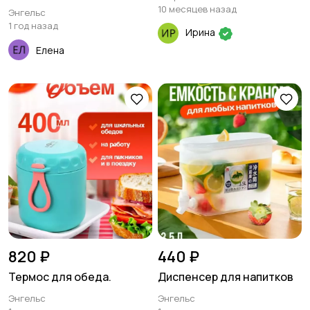
диатомитовый 40х50
10 месяцев назад
Энгельс
1 год назад
Ирина
Елена
820 ₽
440 ₽
Термос для обеда.
Диспенсер для напитков
Энгельс
Энгельс