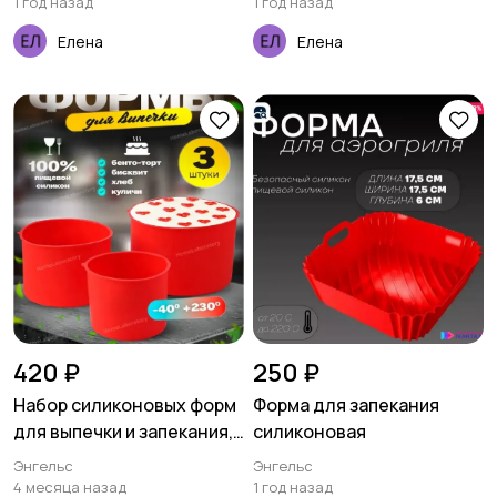
1 год назад
1 год назад
Елена
Елена
420 ₽
250 ₽
Набор силиконовых форм
Форма для запекания
для выпечки и запекания,
силиконовая
для кулича
Энгельс
Энгельс
4 месяца назад
1 год назад