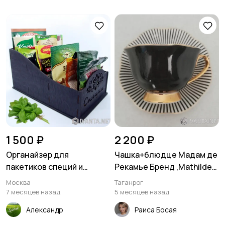
1 500 ₽
2 200 ₽
Органайзер для
Чашка+блюдце Мадам де
пакетиков специй и
Рекамье Бренд ,Mathilde
приправ
M
Москва
Таганрог
7 месяцев назад
5 месяцев назад
Александр
Раиса Босая