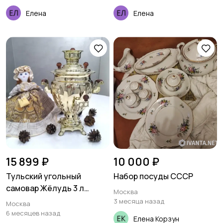
Елена
Елена
15 899 ₽
10 000 ₽
Тульский угольный
Набор посуды СССР
самовар Жёлудь 3 л
Москва
новый
3 месяца назад
Москва
6 месяцев назад
Елена Корзун