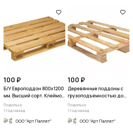
100 ₽
100 ₽
Б/У Европоддон 800х1200
Деревянные поддоны с
мм. Высший сорт. Клеймо
грузоподъемностью до
EUR/EPAL
500 кг
Подольск
Подольск
1 год назад
1 год назад
ООО "Арт Паллет"
ООО "Арт Паллет"