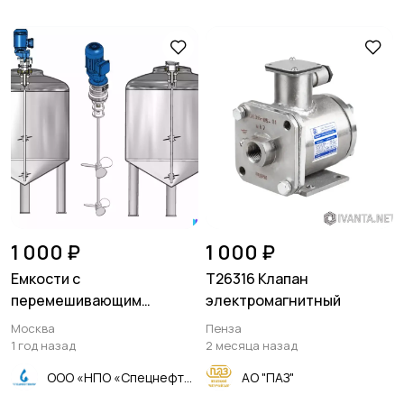
1 000 ₽
1 000 ₽
Емкости с
Т26316 Клапан
перемешивающим
электромагнитный
устройством
Москва
Пенза
1 год назад
2 месяца назад
ООО «НПО «Спецнефтемаш»
АО "ПАЗ"