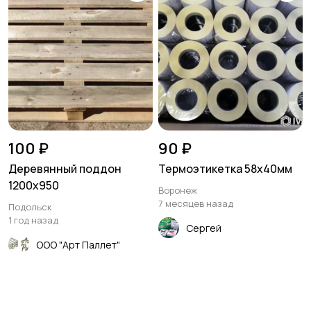
100 ₽
90 ₽
Деревянный поддон
Термоэтикетка 58х40мм
1200x950
Воронеж
7 месяцев назад
Подольск
1 год назад
Сергей
ООО "Арт Паллет"