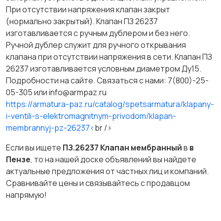
При отсутствии напряжения клапан закрыт
(нормально закрытый). Клапан ПЗ 26237
изготавливается с ручным дублером и без него.
Ручной дублер служит для ручного открывания
клапана при отсутствии напряжения в сети. Клапан ПЗ
26237 изготавливается условным диаметром Ду15.
Подробности на сайте. Связаться с нами: 7(800)-25-
05-305 или info@armpaz.ru
https://armatura-paz.ru/catalog/spetsarmatura/klapany-
i-ventili-s-elektromagnitnym-privodom/klapan-
membrannyj-pz-26237<
br />
Если вы ищете
ПЗ.26237 Клапан мембранный
в
в
Пензе
, то на нашей доске объявлений вы найдете
актуальные предложения от частных лиц и компаний.
Сравнивайте цены и связывайтесь с продавцом
напрямую!