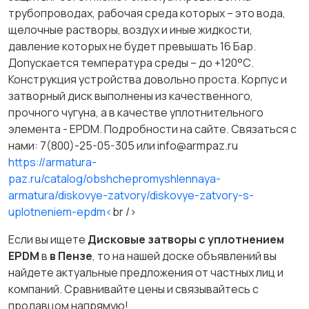
трубопроводах, рабочая среда которых – это вода,
щелочные растворы, воздух и иные жидкости,
давление которых не будет превышать 16 Бар.
Допускается температура среды – до +120°С.
Конструкция устройства довольно проста. Корпус и
затворный диск выполнены из качественного,
прочного чугуна, а в качестве уплотнительного
элемента - EPDM. Подробности на сайте. Связаться с
нами: 7(800)-25-05-305 или info@armpaz.ru
https://armatura-
paz.ru/catalog/obshchepromyshlennaya-
armatura/diskovye-zatvory/diskovye-zatvory-s-
uplotneniem-epdm<
br />
Если вы ищете
Дисковые затворы с уплотнением
EPDM
в
в Пензе
, то на нашей доске объявлений вы
найдете актуальные предложения от частных лиц и
компаний. Сравнивайте цены и связывайтесь с
продавцом напрямую!