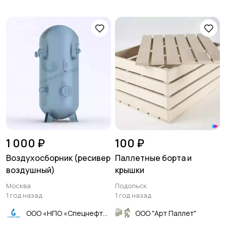
1 000 ₽
100 ₽
Воздухосборник (ресивер
Паллетные борта и
воздушный)
крышки
Москва
Подольск
1 год назад
1 год назад
ООО «НПО «Спецнефтемаш»
ООО "Арт Паллет"