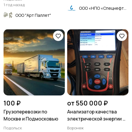
1 год назад
ООО «НПО «Спецнефтемаш»
ООО "Арт Паллет"
100 ₽
от 550 000 ₽
Грузоперевозки по
Анализатор качества
Москве и Подмосковью
электрической энергии MI
2885 — класса
Подольск
Воронеж