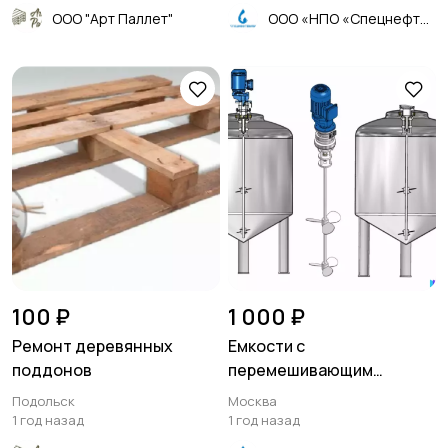
ООО "Арт Паллет"
ООО «НПО «Спецнефтемаш»
100 ₽
1 000 ₽
Ремонт деревянных
Емкости с
поддонов
перемешивающим
устройством
Подольск
Москва
1 год назад
1 год назад