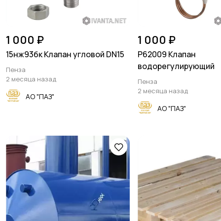
1 000 ₽
1 000 ₽
15нж93бк Клапан угловой DN15
Р62009 Клапан
водорегулирующий
Пенза
2 месяца назад
Пенза
2 месяца назад
АО "ПАЗ"
АО "ПАЗ"