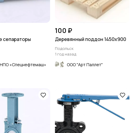
100 ₽
е сепараторы
Деревянный поддон 1450х900
Подольск
1 год назад
«НПО «Спецнефтемаш»
ООО "Арт Паллет"