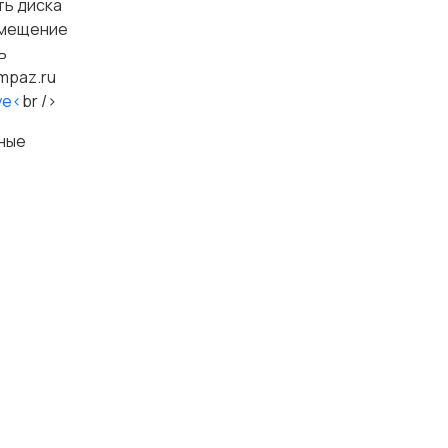
ть диска
емещение
ь
mpaz.ru
ye<
br />
ьные