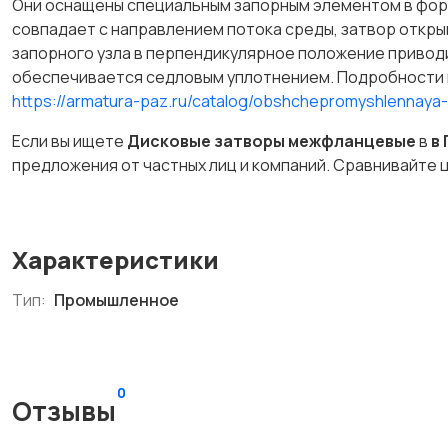
Они оснащены специальным запорным элементом в форм
совпадает с направлением потока среды, затвор откры
запорного узла в перпендикулярное положение привод
обеспечивается седловым уплотнением. Подробности на
https://armatura-paz.ru/catalog/obshchepromyshlennaya
Если вы ищете
Дисковые затворы межфланцевые
в
в
предложения от частных лиц и компаний. Сравнивайте 
Характеристики
Тип:
Промышленное
0
Отзывы