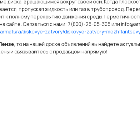
е диска, вращающимся вокруг своей оси. Когда плоскос
вается, пропуская жидкость или газ в трубопровод. Пер
ит к полному перекрытию движения среды. Герметичност
 сайте. Связаться с нами: 7(800)-25-05-305 или info@ar
-armatura/diskovye-zatvory/diskovye-zatvory-mezhflantsev
 Пензе
, то на нашей доске объявлений вы найдете актуал
цены и связывайтесь с продавцом напрямую!