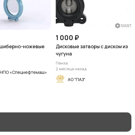
1 000 ₽
 шиберно-ножевые
Дисковые затворы с диском из
чугуна
Пенза
2 месяца назад
«НПО «Спецнефтемаш»
АО "ПАЗ"