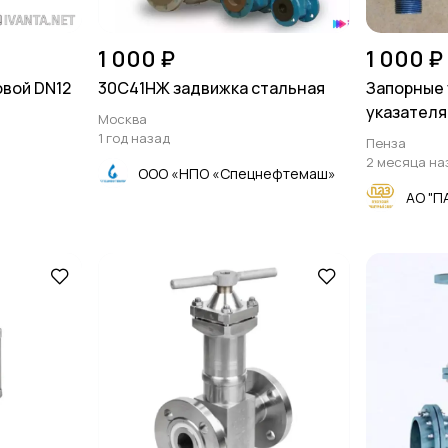
1 000 ₽
1 000 ₽
овой DN12
30С41НЖ задвижка стальная
Запорные 
указателя
Москва
1 год назад
Пенза
2 месяца на
ООО «НПО «Спецнефтемаш»
АО "П