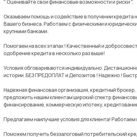
" Оценивайте свои финансовые возможности и риски ".
О⁣⁣⁣⁣⁣казываем помощь и содействие в получении кредит
Вашего бизнеса⁣. Работаем с физическими и юридическ
крупными банками.
Помогаем на всех этапах ! Качественный и добросовес
одобрение кредита в несколько раз выше!
Условия обговариваются индивидуально. Дистанционн
истории. БЕЗ ПРЕДОПЛАТ и Депозитов ! Надежно ! Быстр
Надежная финансовая организация, кредитный брокер, 
предложить нашим клиентам широкий спектр финансов
финансирование, коммерческую ипотеку, кредитование п
Предлагаем наилучшие условия для клиента! Работаем 
Поможем получить беззалоговый потребительский кредит