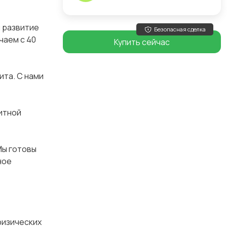
и развитие
Безопасная сделка
чаем с 40
Купить сейчас
ита. С нами
итной
Мы готовы
ное
физических