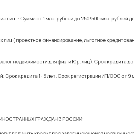
з.лиц. - Сумма от 1 млн. рублей до 250/500 млн. рублей дл
ских лиц ( проектное финансирование, льготное кредитова
 залог недвижимости для физ. и Юр. лиц). Срок кредита до 
ей; Срок кредита 1- 5 лет. Срок регистрации ИП/ООО от 9
ИНОСТРАННЫХ ГРАЖДАН В РОССИИ:
могут получить кредит под залог имеющейся недвижимост