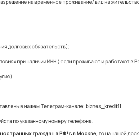
разрешение на временное проживание/ вид на жительство
ения долговых обязательств);
ловиях при наличии ИНН ( если проживают и работают в Р
угие).
авлены в нашем Телеграм-канале: biznes_kredit11
йста по указанному номеру телефона.
ностранных граждан в РФ!
в
в Москве
, то на нашей дос