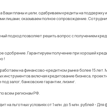
а на Ваши планы и цели, одабриваем кредиты на поддержку 
ими лицами, оказываем полное сопровождение. Сотрудни
тный подход позволяет решить вопрос с получением кред
ое одобрение. Гарантируем получение при хорошей кред
о !
работаем на финансово-кредитном рынке более 15 лет. 
ых инструментов включая кредитование бизнеса, проект
од залог, банковские гарантии, лизинг.
по всем регионам РФ.
 на льготных условиях от 1 млн. до 5 млн. рублей - Для 