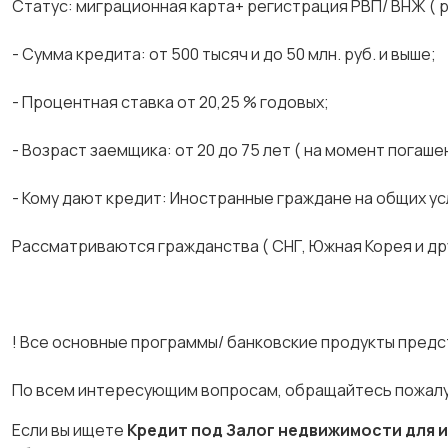
Статус: миграционная карта+ регистрация РВП/ ВНЖ ( 
- Сумма кредита: от 500 тысяч и до 50 млн. руб. и выше;
- Процентная ставка от 20,25 % годовых;
- Возраст заемщика: от 20 до 75 лет ( на момент погаш
- Кому дают кредит: Иностранные граждане на общих ус
Рассматриваются гражданства ( СНГ, Южная Корея и др
! Все основные программы/ банковские продукты предст
По всем интересующим вопросам, обращайтесь пожалу
Если вы ищете
Кредит под Залог недвижимости для и