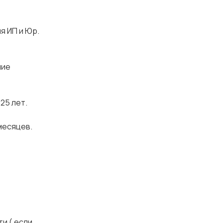
я ИП и Юр.
ние
25 лет.
 месяцев.
и ( если