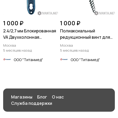
1 000 ₽
1 000 ₽
2.4/2,7 мм Блокированная
Полиаксиальный
VA Двухколонная
редукционный винт для
волярная пластина для
Транспедикулярной
Москва
Москва
дистального отдела
тораколюмбарной
5 месяцев назад
5 месяцев назад
лучевой кости,
системы PLATINUM 5.5™
ООО "Титанмед"
ООО "Титанмед"
стандартная
Магазины
Блог
О нас
Служба поддержки