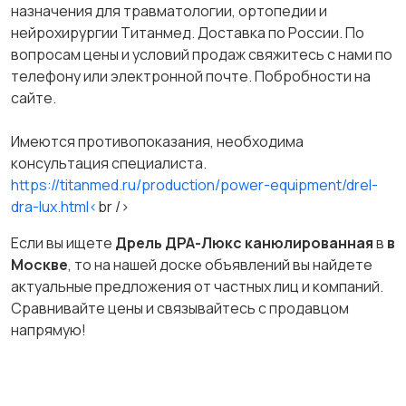
назначения для травматологии, ортопедии и
нейрохирургии Титанмед. Доставка по России. По
вопросам цены и условий продаж свяжитесь с нами по
телефону или электронной почте. Побробности на
сайте.
Имеются противопоказания, необходима
консультация специалиста.
https://titanmed.ru/production/power-equipment/drel-
dra-lux.html<
br />
Если вы ищете
Дрель ДРА-Люкс канюлированная
в
в
Москве
, то на нашей доске объявлений вы найдете
актуальные предложения от частных лиц и компаний.
Сравнивайте цены и связывайтесь с продавцом
напрямую!