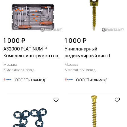
1 000 ₽
1 000 ₽
A32000 PLATINUM™
Унипланарный
Комплект инструментов
педикулярный винт I
для установки
Москва
Москва
затылочной пластины
5 месяцев назад
5 месяцев назад
ООО "Титанмед"
ООО "Титанмед"