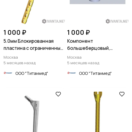
1 000 ₽
1 000 ₽
5.0мм Блокированная
Компонент
пластина с ограниченным
большеберцовый,
контактом / широкая
ревизионный,
Москва
Москва
цементируемый, XN-
5 месяцев назад
5 месяцев назад
Revision
ООО "Титанмед"
ООО "Титанмед"