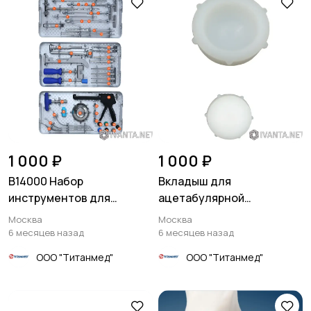
1 000 ₽
1 000 ₽
B14000 Набор
Вкладыш для
инструментов для
ацетабулярной
установки цементной
бесцементной чаши
Москва
Москва
ножки OPTIMА-R
Lotus™
6 месяцев назад
6 месяцев назад
ООО "Титанмед"
ООО "Титанмед"