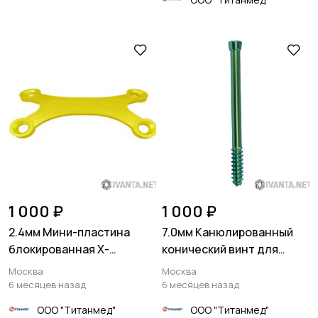
1 000 ₽
1 000 ₽
2.4мм Мини-пластина
7.0мм Канюлированный
блокированная Х-
конический винт для
образная
проксимальных
Москва
Москва
бедренных костей
6 месяцев назад
6 месяцев назад
ООО "Титанмед"
ООО "Титанмед"