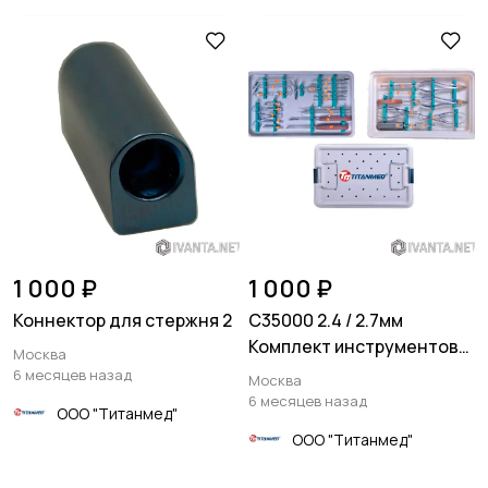
1 000 ₽
1 000 ₽
Коннектор для стержня 2
C35000 2.4 / 2.7мм
Комплект инструментов
Москва
для установки
6 месяцев назад
Москва
компрессионных пластин
6 месяцев назад
ООО "Титанмед"
ООО "Титанмед"