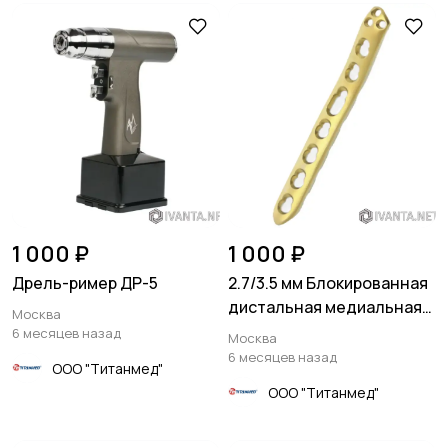
1 000 ₽
1 000 ₽
Дрель-ример ДР-5
2.7/3.5 мм Блокированная
дистальная медиальная
Москва
плечевая пластина
6 месяцев назад
Москва
6 месяцев назад
ООО "Титанмед"
ООО "Титанмед"