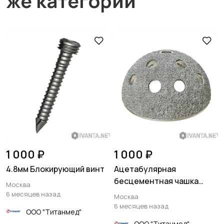
же категории
1 000 ₽
1 000 ₽
4.8мм Блокирующий винт
Ацетабулярная
бесцементная чашка
Москва
Lotus
6 месяцев назад
Москва
6 месяцев назад
ООО "Титанмед"
ООО "Титанмед"