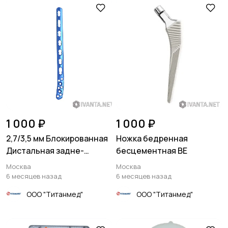
1 000 ₽
1 000 ₽
2,7/3,5 мм Блокированная
Ножка бедренная
Дистальная задне-
бесцементная BE
латеральная
Москва
Москва
малоберцовая пластина
6 месяцев назад
6 месяцев назад
ООО "Титанмед"
ООО "Титанмед"