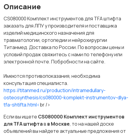
Описание
CS080000 Комплект инструментов для TFA штифта
заказать для ЛПУ у производителя и поставщика
изделий медицинского назначения для
травматологии, ортопедии и нейрохирургии
Титанмед. Доставка по России. По вопросам цены и
условий продаж свяжитесь с нами по телефону или
электронной почте. Побробности на сайте.
Имеются противопоказания, необходима
консультация специалиста.
https://titanmed.ru/production/intramedullary-
osteosynthesis/cs080000-komplekt-instrumentov-dlya-
tfa-shtifta.html<
br />
Если вы ищете
CS080000 Комплект инструментов
для TFA штифта
в
в Москве
, то на нашей доске
объявлений вы найдете актуальные предложения от