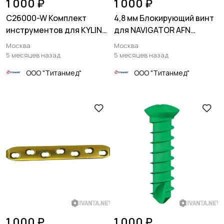
1 000 ₽
1 000 ₽
C26000-W Комплект
4,8 мм Блокирующий винт
инструментов для KYLIN
для NAVIGATOR AFN
системы ЧЛХ
штифта
Москва
Москва
5 месяцев назад
5 месяцев назад
ООО "Титанмед"
ООО "Титанмед"
1 000 ₽
1 000 ₽