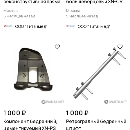
реконструктивная прямая
большеберцовый XN-CR-
пластина
2
Москва
Москва
5 месяцев назад
5 месяцев назад
ООО "Титанмед"
ООО "Титанмед"
1 000 ₽
1 000 ₽
Компонент бедренный,
Ретроградный бедренный
цементируемый XN-PS
штифт