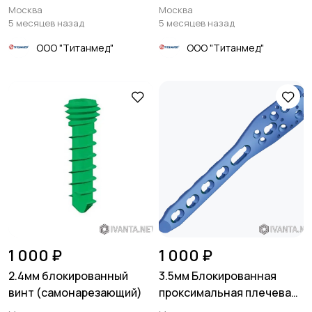
штифта
Москва
Москва
5 месяцев назад
5 месяцев назад
ООО "Титанмед"
ООО "Титанмед"
1 000 ₽
1 000 ₽
2.4мм блокированный
3.5мм Блокированная
винт (самонарезающий)
проксимальная плечевая
пластина