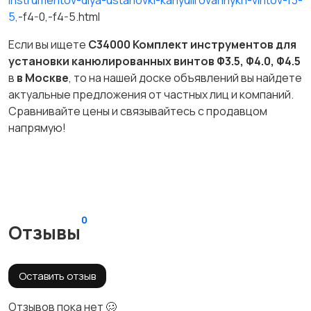
instrumentov-dlya-ustanovki-kanyulirovannykh-vintov-f3-
5,
-f4-0,-f4-5.html
Если вы ищете
C34000 Комплект инструментов для
установки канюлированных винтов Φ3.5, Φ4.0, Φ4.5
в
в Москве
, то на нашей доске объявлений вы найдете
актуальные предложения от частных лиц и компаний.
Сравнивайте цены и связывайтесь с продавцом
напрямую!
0
Отзывы
Оставить отзыв
Отзывов пока нет 🥴