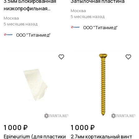
3.5мм Блокированная
Затылочная пластина
низкопрофильная
Москва
изогнутая
5 месяцев назад
Москва
реконструктивная
5 месяцев назад
ООО "Титанмед"
пластина
ООО "Титанмед"
1 000 ₽
1 000 ₽
Epineurium (для пластики
2.7мм кортикальный винт