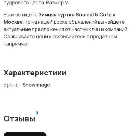
пудрового цвета. Размер М.
Если вы ищете
Зимняя куртка Soulcal & Co!
в
в
Москве
, то на нашей доске объявлений вы найдете
актуальные предложения от частных лиц и компаний.
Сравнивайте цены и связывайтесь с продавцом
напрямую!
Характеристики
Бренд:
Snowimage
0
Отзывы