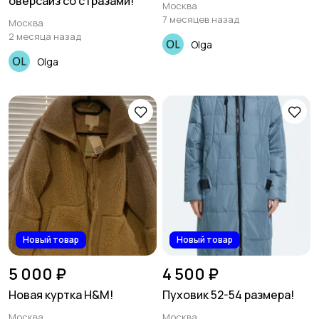
оверсайз со стразами!
Москва
7 месяцев назад
Москва
2 месяца назад
Olga
Olga
Новый товар
Новый товар
5 000 ₽
4 500 ₽
Новая куртка H&M!
Пуховик 52-54 размера!
Москва
Москва