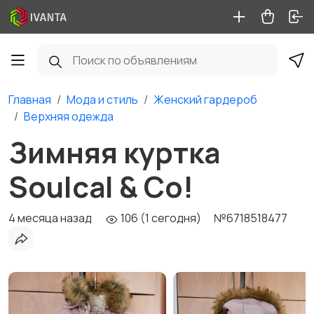
Главная
Мода и стиль
Женский гардероб
Верхняя одежда
Зимняя куртка
Soulcal & Co!
4 месяца назад
106 (1 сегодня)
№6718518477