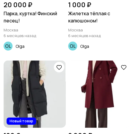
20 000 ₽
1 000 ₽
Парка, куртка! Финский
Жилетка тёплая с
песец!
капюшоном!
Москва
Москва
6 месяцев назад
6 месяцев назад
Olga
Olga
Новый товар