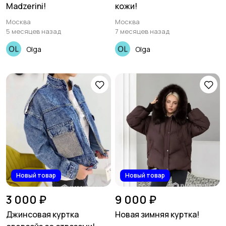
Madzerini!
кожи!
Москва
Москва
5 месяцев назад
7 месяцев назад
Olga
Olga
Новый товар
Новый товар
3 000 ₽
9 000 ₽
Джинсовая куртка
Новая зимняя куртка!