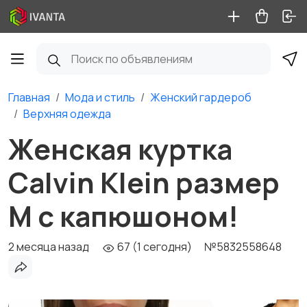
Главная
Мода и стиль
Женский гардероб
Верхняя одежда
Женская куртка
Calvin Klein размер
М с капюшоном!
2 месяца назад
67 (1 сегодня)
№5832558648