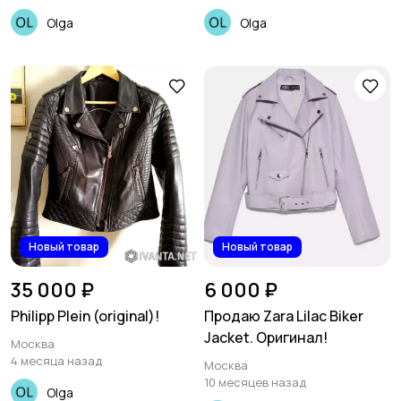
Olga
Olga
Новый товар
Новый товар
35 000 ₽
6 000 ₽
Philipp Plein (original)!
Продаю Zara Lilac Biker
Jacket. Оригинал!
Москва
4 месяца назад
Москва
10 месяцев назад
Olga