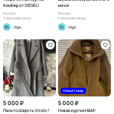
бомбер от DIESEL!
меха!
Москва
Москва
5 месяцев назад
6 месяцев назад
Olga
Olga
Новый товар
5 000 ₽
5 000 ₽
Пальто Шерсть Vicolo !
Новая куртка H&M!