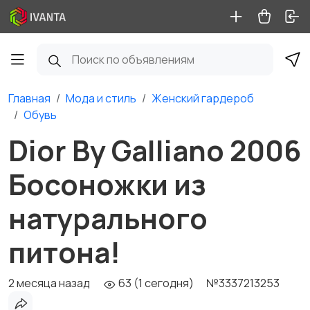
Главная
Мода и стиль
Женский гардероб
Обувь
Dior By Galliano 2006
Босоножки из
натурального
питона!
2 месяца назад
63 (1 сегодня)
№3337213253