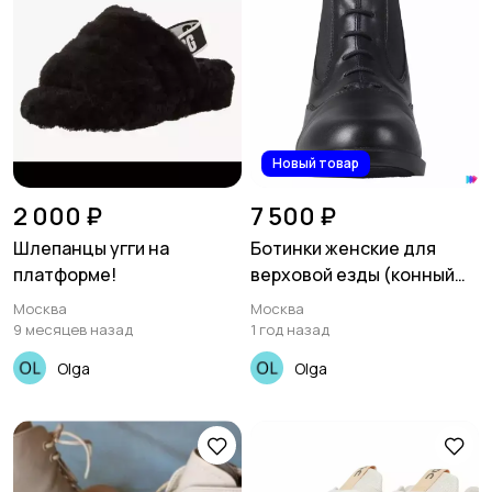
Новый товар
2 000 ₽
7 500 ₽
Шлепанцы угги на
Ботинки женские для
платформе!
верховой езды (конный
спорт)!
Москва
Москва
9 месяцев назад
1 год назад
Olga
Olga