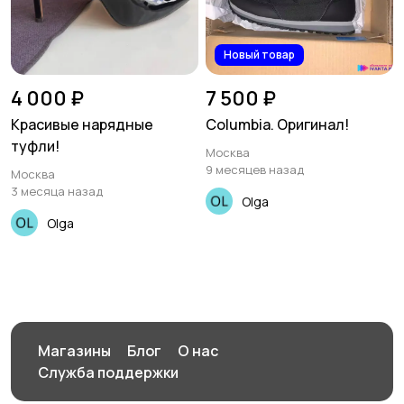
Новый товар
4 000 ₽
7 500 ₽
Красивые нарядные
Columbia. Оригинал!
туфли!
Москва
9 месяцев назад
Москва
3 месяца назад
Olga
Olga
Магазины
Блог
О нас
Служба поддержки