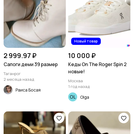
Новый товар
2 999.97 ₽
10 000 ₽
Сапоги деми 39 размер
Кеды On The Roger Spin 2
новые!
Таганрог
2 месяца назад
Москва
1 год назад
Раиса Босая
Olga