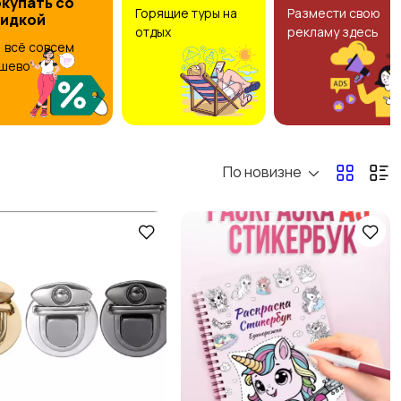
купать со
Горящие туры на
Размести свою
кидкой
отдых
рекламу здесь
, всё совсем
шево
По новизне