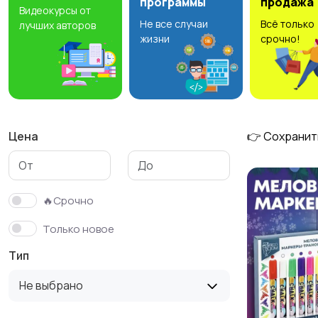
программы
продажа
Видеокурсы от
Не все случаи
Всё только
лучших авторов
жизни
срочно!
Цена
👉 Сохранит
🔥Срочно
Только новое
Тип
Не выбрано