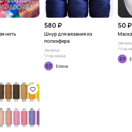
580 ₽
50 ₽
ая нить
Шнур для вязания из
Маска
полиэфира
Энгель
1 год н
Энгельс
1 год назад
Елена