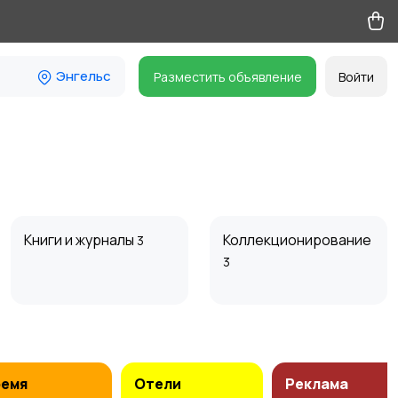
Энгельс
Разместить объявление
Войти
Книги и журналы
Коллекционирование
3
3
Другое
Игры Steam
ремя
Отели
Реклама