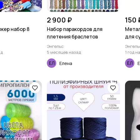
2 900 ₽
150 
кер набор 8
Набор паракордов для
Метал
плетения браслетов
для с
Энгельс
Энгель
ад
5 месяцев назад
1 год н
Елена