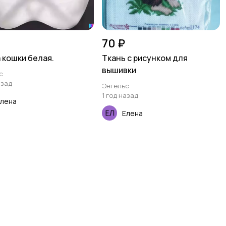
70 ₽
 кошки белая.
Ткань с рисунком для
вышивки
с
азад
Энгельс
1 год назад
Елена
Елена