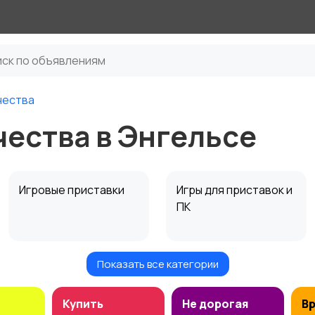
чества
ества в Энгельсе
Игровые приставки
Игры для приставок и
ПК
Показать все категории
Музыкальные
Настольные игры
2
инструменты
Купить
Не дорогая
В