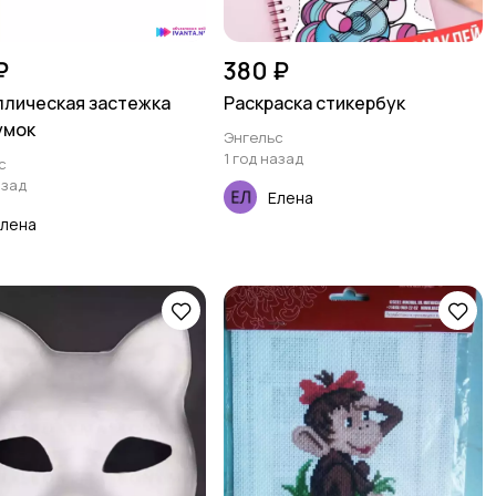
₽
380 ₽
лическая застежка
Раскраска стикербук
умок
Энгельс
1 год назад
с
азад
Елена
Елена