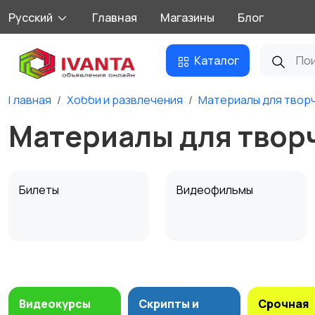
Русский
Главная
Магазины
Блог
Каталог
Главная
Хобби и развлечения
Материалы для твор
Материалы для творч
Билеты
Видеофильмы
Материалы для
Музыка
творчества
9
Видеокурсы
Скрипты и
Срочная