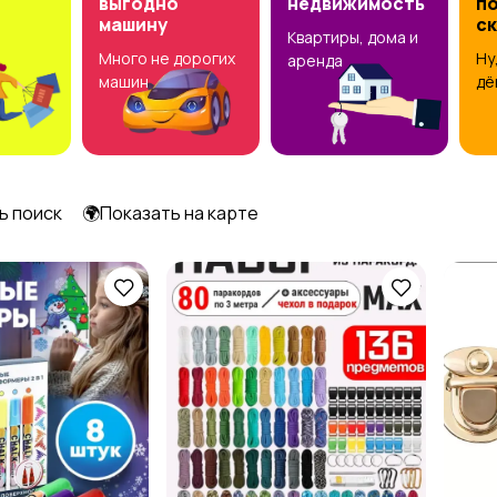
выгодно
недвижимость
по
машину
с
Квартиры, дома и
Много не дорогих
Ну
аренда
машин
дё
ь поиск
🌍Показать на карте