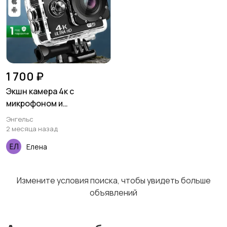
Бинокли и
оптические приборы
1 700 ₽
Экшн камера 4к с
микрофоном и
стабилизацией
Энгельс
2 месяца назад
Елена
Измените условия поиска, чтобы увидеть больше
объявлений