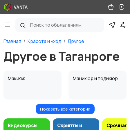
Главная
Красота и уход
Другое
Другое в Таганроге
Макияж
Маникюр и педикюр
Показать все категории
Товары для здоровья
Парфюмерия
Видеокурсы
Скрипты и
Срочная