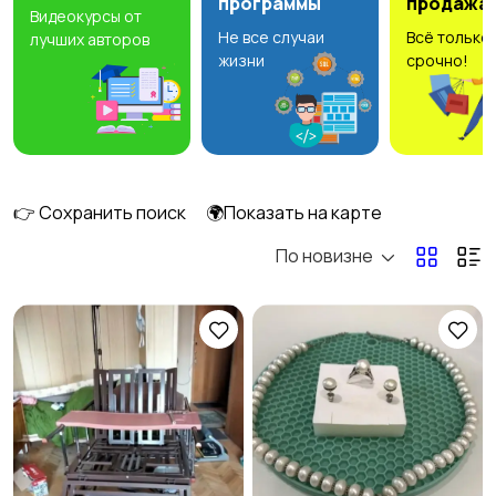
программы
продажа
Видеокурсы от
Не все случаи
Всё только
лучших авторов
Стрижка и удаление
Уход за волосами
жизни
срочно!
волос
Уход за кожей
Фены и укладка
👉 Сохранить поиск
🌍Показать на карте
По новизне
Тату и татуаж
Солярии и загар
Средства для
Другое
2
гигиены