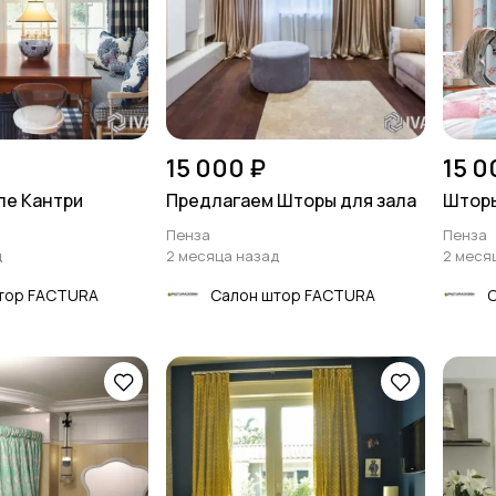
15 000 ₽
15 0
ле Кантри
Предлагаем Шторы для зала
Шторы
Пенза
Пенза
д
2 месяца назад
2 меся
тор FACTURA
Салон штор FACTURA