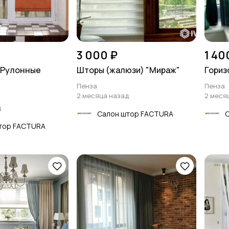
3 000 ₽
1 40
 Рулонные
Шторы (жалюзи) "Мираж"
Гориз
Пенза
Пенза
2 месяца назад
2 меся
д
Салон штор FACTURA
тор FACTURA