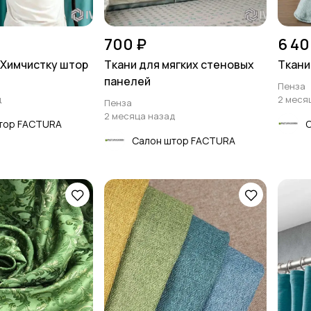
700 ₽
6 40
Химчистку штор
Ткани для мягких стеновых
Ткани
панелей
Пенза
д
2 меся
Пенза
2 месяца назад
тор FACTURA
Салон штор FACTURA