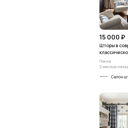
15 000 ₽
Шторы в со
классическо
Пенза
2 месяца наза
Салон ш