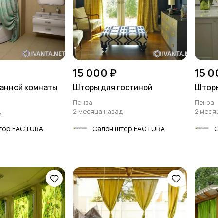
15 000 ₽
15 0
анной комнаты
Шторы для гостиной
Шторы
Пенза
Пенза
д
2 месяца назад
2 меся
тор FACTURA
Салон штор FACTURA