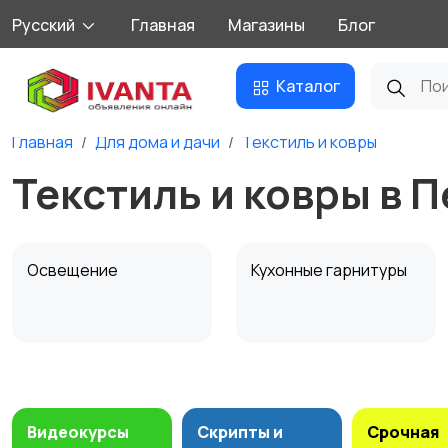
Русский
Главная
Магазины
Блог
Каталог
Главная
Для дома и дачи
Текстиль и ковры
Текстиль и ковры в 
Освещение
Кухонные гарнитуры
Охрана и
Подставки и тумбы
сигнализации
Видеокурсы
Скрипты и
Срочная