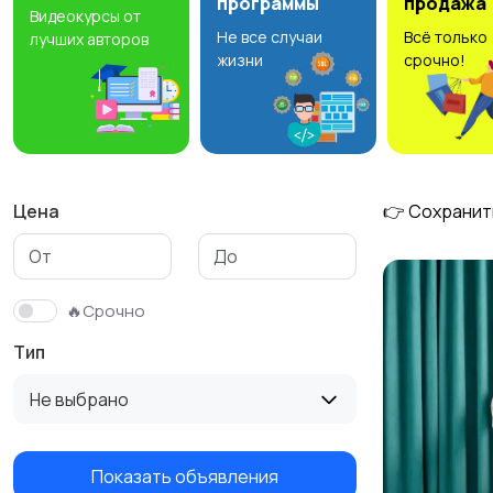
программы
продажа
Видеокурсы от
Не все случаи
Всё только
лучших авторов
Столы и стулья
Текстиль и ковры
жизни
срочно!
Цена
👉 Сохранит
🔥Срочно
Тип
Не выбрано
Показать объявления