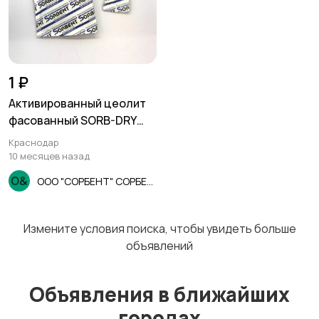
1 ₽
Активированный цеолит
фасованный SORB-DRY
BAG по 250 г.
Краснодар
10 месяцев назад
ООО "СОРБЕНТ" СОРБЕНТ
Измените условия поиска, чтобы увидеть больше
объявлений
Объявления в ближайших
городах