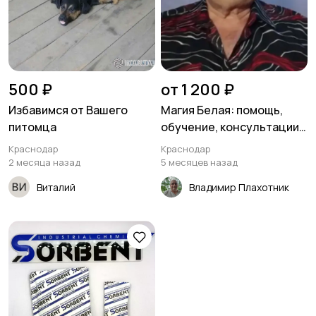
праздников
Изготовление на
Продукты питания
500 ₽
от 1 200 ₽
заказ
Избавимся от Вашего
Магия Белая: помощь,
питомца
обучение, консультации
по саморазвитию
Краснодар
Краснодар
Уход за животными
Другое
3
2 месяца назад
5 месяцев назад
Виталий
Владимир Плахотник