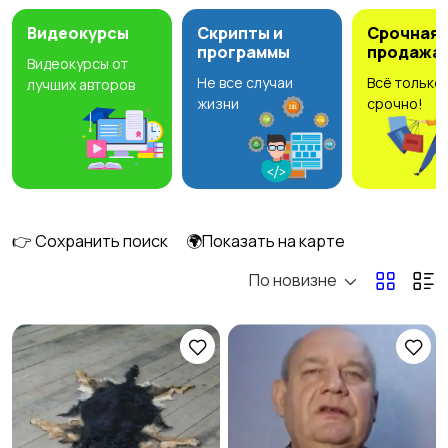
Видеокурсы
Скрипты и
Срочная
программы
продажа
Видеокурсы от
Не все случаи
Всё только
лучших авторов
Ремонт и
Компьютерные
жизни
срочно!
строительство
услуги
Деловые услуги
Уборка
👉 Сохранить поиск
🌍Показать на карте
По новизне
Автоуслуги
Ремонт техники
Организация
Фото- и видеосъемка