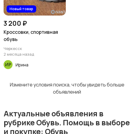
Новый товар
Футболки и поло
Штаны и шорты
3 200 ₽
Кроссовки, спортивная
обувь
Черкесск
Другое
2 месяца назад
Ирина
Измените условия поиска, чтобы увидеть больше
объявлений
Актуальные объявления в
рубрике Обувь. Помощь в выборе
и покупке: Обувь