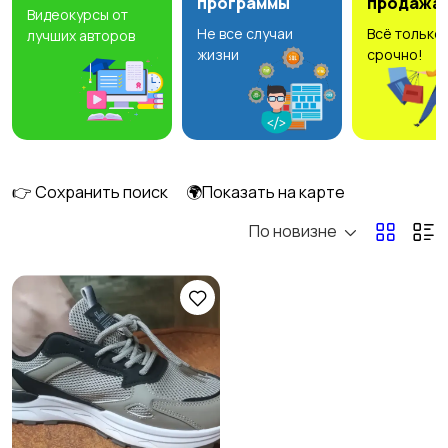
программы
продажа
Видеокурсы от
Не все случаи
Всё только
лучших авторов
Комбинезоны
Нижнее белье
жизни
срочно!
Обувь
Пиджаки и костюмы
👉 Сохранить поиск
🌍Показать на карте
По новизне
Рубашки
Свитеры и толстовки
Спецодежда
Спортивная одежда