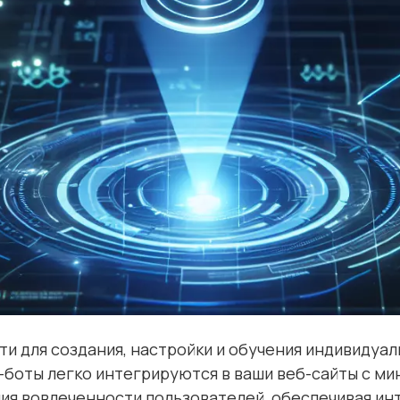
 для создания, настройки и обучения индивидуал
т-боты легко интегрируются в ваши веб-сайты с м
ия вовлеченности пользователей, обеспечивая ин