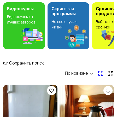
Видеокурсы
Скрипты и
Срочная
программы
продажа
Видеокурсы от
Не все случаи
Всё только
лучших авторов
Электроника
Стройматериалы и
3
жизни
срочно!
инструменты
Мода и стиль
Детские товары
👉 Сохранить поиск
По новизне
Для дома и дачи
Хобби и развлечения
Животные
Бизнес