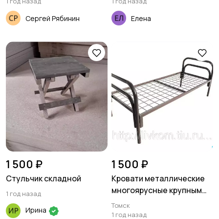
1 год назад
1 год назад
Сергей Рябинин
Елена
1 500 ₽
1 500 ₽
Стульчик складной
Кровати металлические
многоярусные крупным
1 год назад
оптом
Томск
Ирина
1 год назад