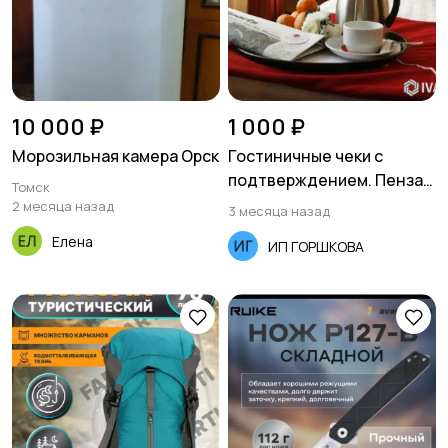
Спорт и здоровье
Отдых и туризм
10 000 ₽
1 000 ₽
Морозильная камера Орск
Гостиничные чеки с
подтверждением. Пенза
Томск
— быстро, официально, с
2 месяца назад
3 месяца назад
Красота и уход
Хэндмейд
гарантией
Елена
ИП ГОРШКОВА
Видеокурсы
Сельское хозяйство