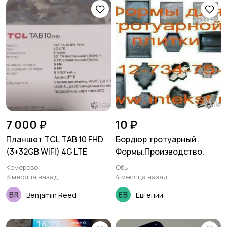
7 000 ₽
10 ₽
Планшет TCL TAB 10 FHD
Бордюр тротуарный .
(3+32GB WIFI) 4G LTE
Формы.Производство.
Кемерово
Обь
3 месяца назад
4 месяца назад
Benjamin Reed
Евгений