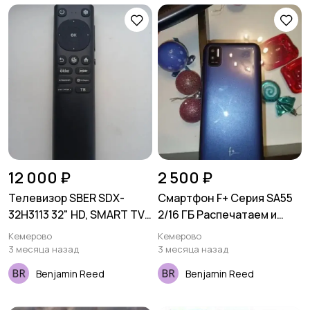
12 000 ₽
2 500 ₽
Телевизор SBER SDX-
Смартфон F+ Серия SA55
32H3113 32" HD, SMART TV,
2/16 ГБ Распечатаем и
СБЕР ТВ, Пульт с
проверим при покупке.
Кемерово
Кемерово
голосовым управлением.
Цвет: синий.
3 месяца назад
3 месяца назад
Benjamin Reed
Benjamin Reed