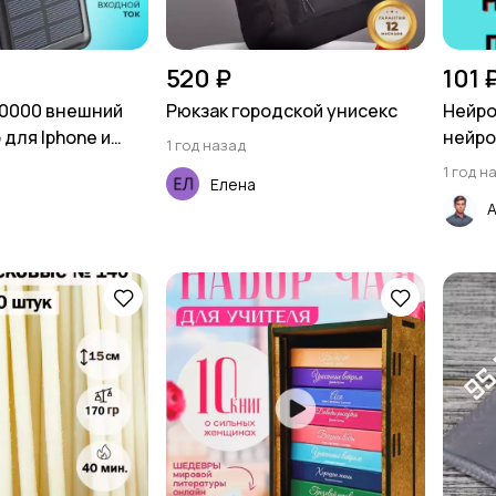
520 ₽
101 
50000 внешний
Рюкзак городской унисекс
Нейро
для Iphone и
нейро
1 год назад
1 год н
Елена