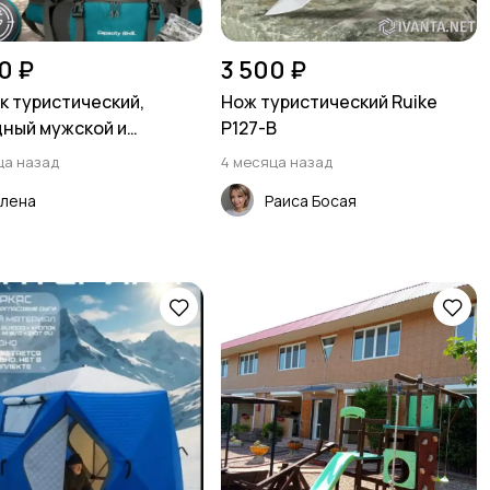
0 ₽
3 500 ₽
к туристический,
Нож туристический Ruike
ный мужской и
P127-B
ий, СИНИЙ,
ца назад
4 месяца назад
Елена
Раиса Босая