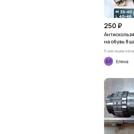
250 ₽
Антискольз
на обувь 8 
5 месяцев наз
Елена