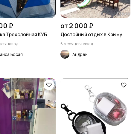
00 ₽
от 2 000 ₽
ка Трехслойная КУБ
Достойный отдых в Крыму
цев назад
6 месяцев назад
аиса Босая
Андрей