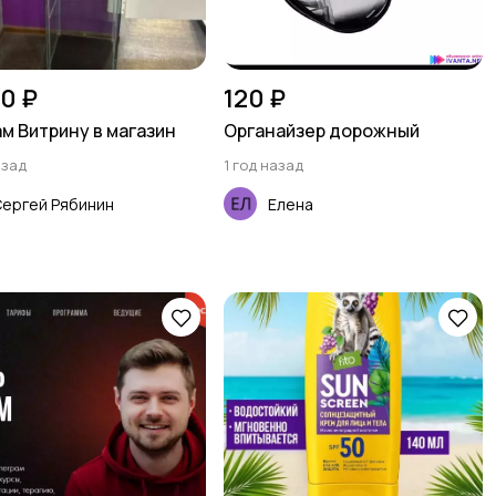
0 ₽
120 ₽
м Витрину в магазин
Органайзер дорожный
азад
1 год назад
ергей Рябинин
Елена