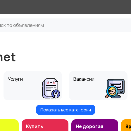
net
Услуги
Вакансии
Показать все категории
Для дома и дачи
Хобби и развлечения
Купить
Не дорогая
В