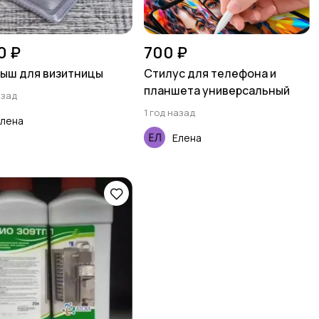
0 ₽
700 ₽
ыш для визитницы
Стилус для телефона и
планшета универсальный
азад
1 год назад
Елена
Елена