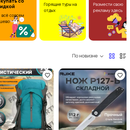
купать со
Горящие туры на
Размести свою
кидкой
отдых
рекламу здесь
Видеокурсы
Сельское хозяйство
, всё совсем
шево
По новизне