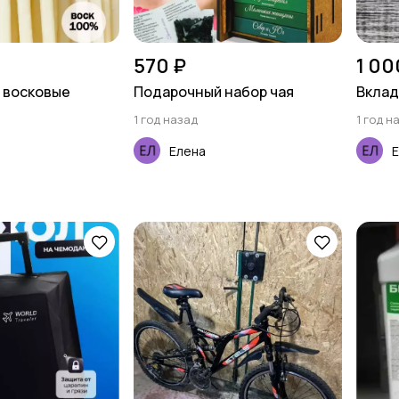
570 ₽
1 00
 восковые
Подарочный набор чая
Вклад
1 год назад
1 год н
Елена