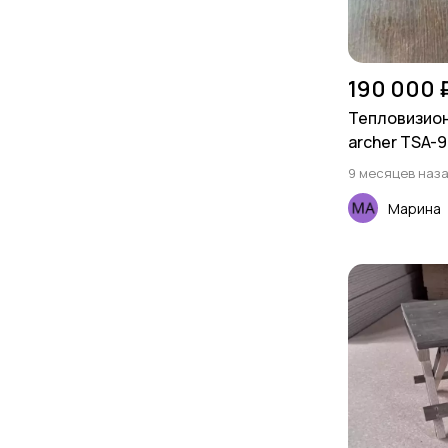
190 000 
Тепловизио
archer TSA-9
9 месяцев наз
Марина