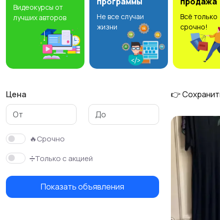
программы
продажа
Видеокурсы от
Не все случаи
Всё только
лучших авторов
Спорт и здоровье
Отдых и туризм
жизни
срочно!
Скрипты и программы
Знакомства
Цена
👉 Сохранит
🔥Срочно
➗Только с акцией
Показать объявления