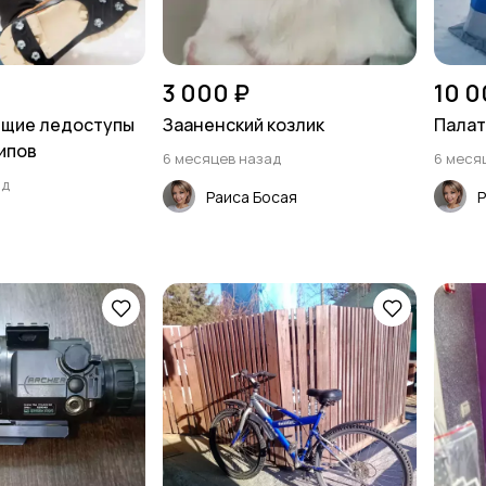
3 000 ₽
10 0
ящие ледоступы
Зааненский козлик
Палат
шипов
6 месяцев назад
6 меся
ад
Раиса Босая
Р