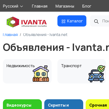
Русский
Главная
Магазины
Блог
Каталог
Главная
Объявления - Ivanta.net
Объявления - Ivanta.
Недвижимость
Транспорт
Мода и стиль
Детские товары
Видеокурсы
Скрипты и
Срочная