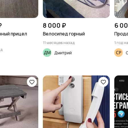
₽
8 000 ₽
6 00
нный прицел
Велосипед горный
Прода
11 месяцев назад
1 год н
ад
Дмитрий
С