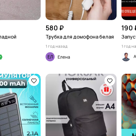
580 ₽
190 
ладной
Трубка для домофона белая
Запус
1 год назад
1 год н
Елена