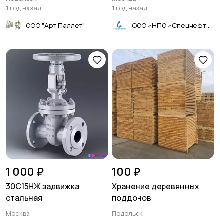
800х1200
1 год назад
1 год назад
ООО "Арт Паллет"
ООО «НПО «Спецнефтемаш»
1 000 ₽
100 ₽
30С15НЖ задвижка
Хранение деревянных
стальная
поддонов
Москва
Подольск