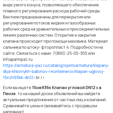
виде узкого конуса, позволяющего обеспечение
плавного регулирования расхода рабочей среды.
Вентили предназначены для перекрытия или
регулирования потоков жидких и газообразных
рабочих сред на уравнительных и присоединительных
линиях различных систем. Открытие и закрытие
клапана происходит при помощи маховика. Материал
сальника по штоку- фторопласт 4. Подробности на
сайте. Связаться с нами: 7(800)-25-05-305 или
info@armpaz.ru
https://armatura-paz.ru/catalog/spetsarmatura/klapany-
dlya-khlornykh-ballonov-i-konteinerov/klapan-uglovoj-
15nzh93bk-dn12<
br />
Если вы ищете
15нж93бк Клапан угловой DN12
в
в
Пензе
, то на нашей доске объявлений вы найдете
актуальные предложения от частных лиц и компаний.
Сравнивайте цены и связывайтесь с продавцом
напрямую!