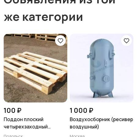
же категории
100 ₽
1 000 ₽
Поддон плоский
Воздухосборник (ресивер
четырехзаходный
воздушный)
деревянный поддон
Подольск
Москва