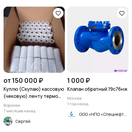
от 150 000 ₽
1 000 ₽
Куплю (Скупаю) кассовую
Клапан обратный 19с76нж
(чековую) ленту термо
Москва
57мм и 80мм
1 год назад
Воронеж
7 месяцев назад
ООО «НПО «Спецнефтемаш»
Сергей