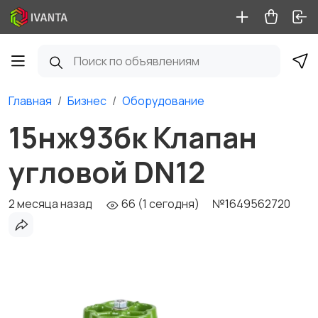
Главная
Бизнес
Оборудование
15нж93бк Клапан
угловой DN12
2 месяца назад
66 (1 сегодня)
№1649562720