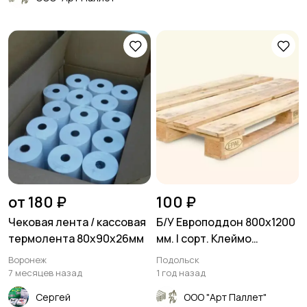
от 180 ₽
100 ₽
Чековая лента / кассовая
Б/У Европоддон 800х1200
термолента 80х90х26мм
мм. I сорт. Клеймо
EUR/EPAL
Воронеж
Подольск
7 месяцев назад
1 год назад
Сергей
ООО "Арт Паллет"